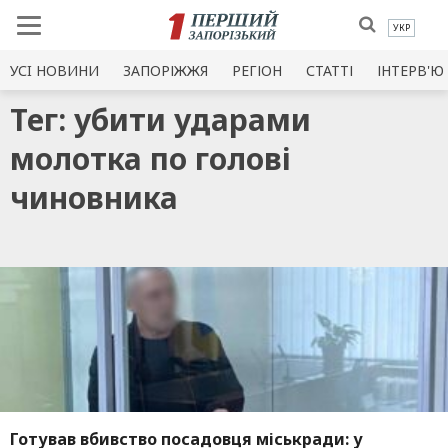
УКР
УСI НОВИНИ
ЗАПОРІЖЖЯ
РЕГІОН
СТАТТІ
ІНТЕРВ'Ю
Тег: убити ударами
молотка по голові
чиновника
Готував вбивство посадовця міськради: у