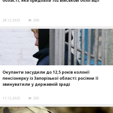
області, яка придбала 102 військові облігації
28.12.2025
208
Окупанти засудили до 12,5 років колонії
пенсіонерку із Запорізької області: росіяни її
звинуватили у державній зраді
11.12.2025
205