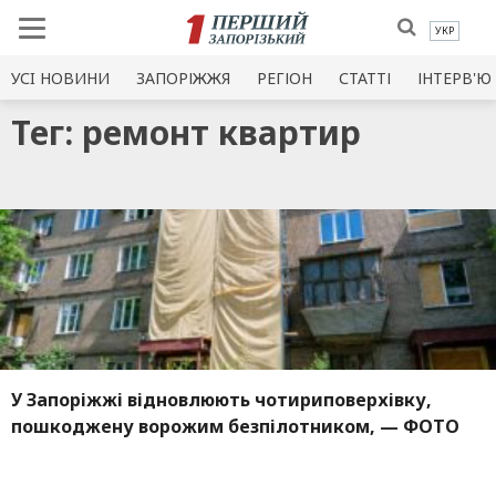
УКР
УСI НОВИНИ
ЗАПОРІЖЖЯ
РЕГІОН
СТАТТІ
ІНТЕРВ'Ю
Тег: ремонт квартир
У Запоріжжі відновлюють чотириповерхівку,
пошкоджену ворожим безпілотником, — ФОТО