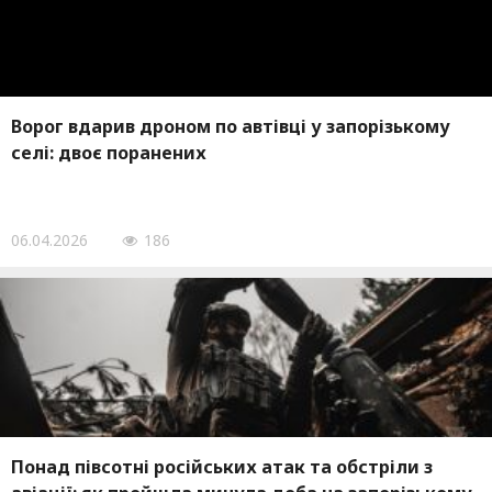
Ворог вдарив дроном по автівці у запорізькому
селі: двоє поранених
06.04.2026
186
Понад півсотні російських атак та обстріли з