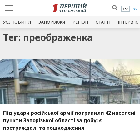
УКР
РУС
УСI НОВИНИ
ЗАПОРІЖЖЯ
РЕГІОН
СТАТТІ
ІНТЕРВ'Ю
Тег: преображенка
Під удари російської армії потрапили 42 населені
пункти Запорізької області за добу: є
постраждалі та пошкодження