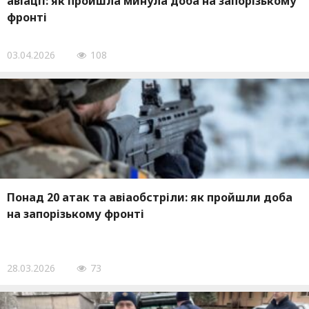
авіації: як пройшла минула доба на запорізькому
фронті
03.04.2026
108
Понад 20 атак та авіаобстріли: як пройшли доба
на запорізькому фронті
28.03.2026
73