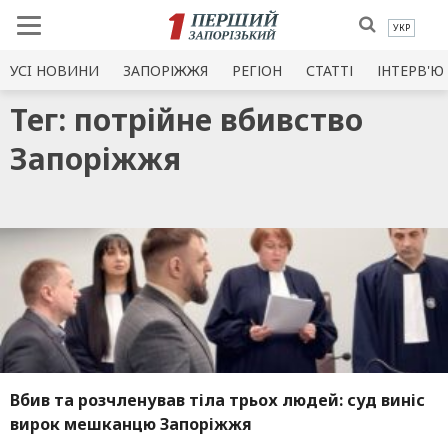
УКР
УСI НОВИНИ
ЗАПОРІЖЖЯ
РЕГІОН
СТАТТІ
ІНТЕРВ'Ю
Тег: потрійне вбивство
Запоріжжя
Вбив та розчленував тіла трьох людей: суд виніс
вирок мешканцю Запоріжжя