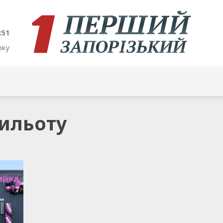
:51
оку
рильоту