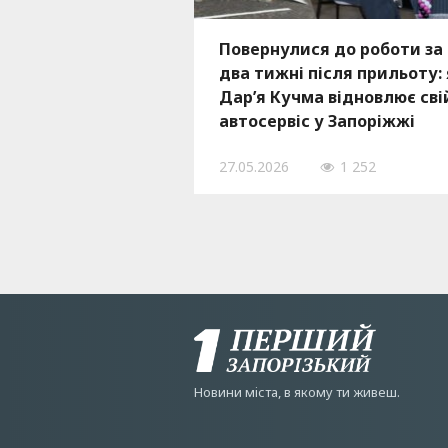
Повернулися до роботи за
два тижні після прильоту:
Дар’я Кучма відновлює сві
автосервіс у Запоріжжі
27.05.2026
1 252
Новини мiста, в якому ти живеш.