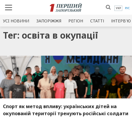
УКР
РУС
УСI НОВИНИ
ЗАПОРІЖЖЯ
РЕГІОН
СТАТТІ
ІНТЕРВ'Ю
Тег: освіта в окупації
Спорт як метод впливу: українських дітей на
окупованій території тренують російські солдати