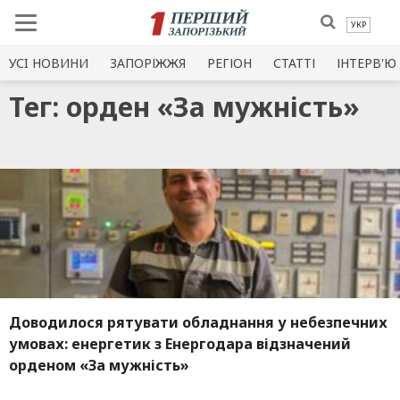
УКР
УСI НОВИНИ
ЗАПОРІЖЖЯ
РЕГІОН
СТАТТІ
ІНТЕРВ'Ю
Тег: орден «За мужність»
Доводилося рятувати обладнання у небезпечних
умовах: енергетик з Енергодара відзначений
орденом «За мужність»