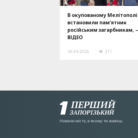
В окупованому Мелітополі
встановили пам'ятник
російським загарбникам, 
ВІДЕО
30.04.2026
211
Новини мiста, в якому ти живеш.