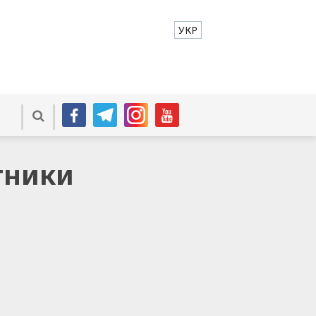
УКР
тники