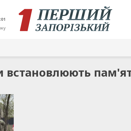
:01
оку
ти встановлюють пам'я