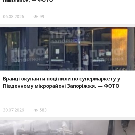
павільйон, — ФОТО
06.08.2026
99
Вранці окупанти поцілили по супермаркету у
Південному мікрорайоні Запоріжжя, — ФОТО
30.07.2026
583