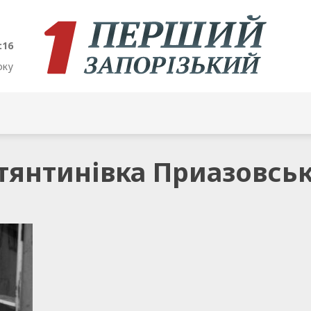
:16
оку
стянтинівка Приазовсь