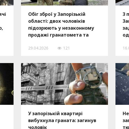
ячі
Обіг зброї у Запорізькій
З 
області: двох чоловіків
За
ю,
підозрюють у незаконному
за
продажі гранатомета та
од
гранат, — ФОТО
ку
29.04.2026
121
16.
У запорізькій квартирі
Не
вибухнула граната: загинув
за
чоловік
тю