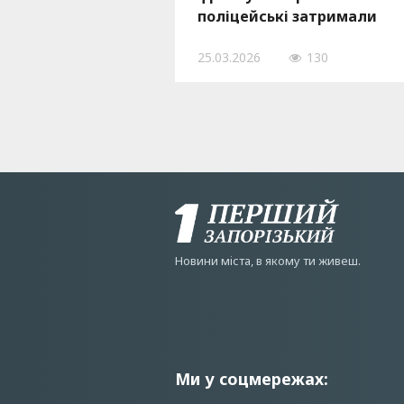
поліцейські затримали
торговця вогнепальною
25.03.2026
130
зброєю, — ФОТО
Новини мiста, в якому ти живеш.
Ми у соцмережах: