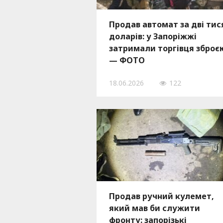
Продав автомат за дві тис
доларів: у Запоріжжі
затримали торгівця зброє
— ФОТО
18.06.2026
122
Продав ручний кулемет,
який мав би служити
фронту: запорізькі