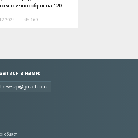
томатичної зброї на 120
сяч гривень, — ФОТО
12.2025
169
затися з нами:
1newszp@gmail.com
ої області.