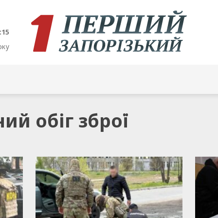
:15
оку
ний обіг зброї