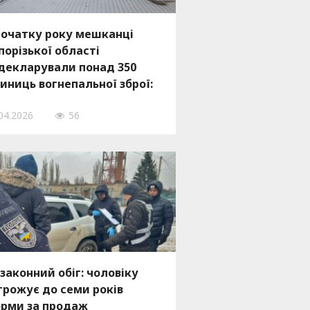
початку року мешканці
порізької області
декларували понад 350
иниць вогнепальної зброї:
ди звертатися
04.2026
56
законний обіг: чоловіку
грожує до семи років
рми за продаж