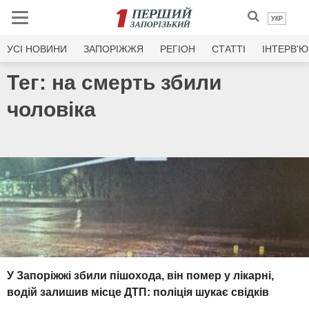
УКР
УСI НОВИНИ
ЗАПОРІЖЖЯ
РЕГІОН
СТАТТІ
ІНТЕРВ'Ю
Тег: на смерть збили
чоловіка
У Запоріжжі збили пішохода, він помер у лікарні,
водій залишив місце ДТП: поліція шукає свідків