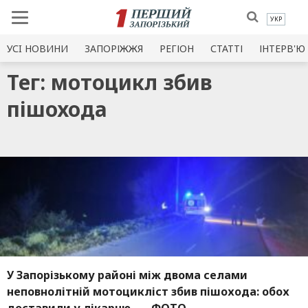
УКР
УСI НОВИНИ
ЗАПОРІЖЖЯ
РЕГІОН
СТАТТІ
ІНТЕРВ'Ю
Тег: мотоцикл збив
пішохода
У Запорізькому районі між двома селами
неповнолітній мотоцикліст збив пішохода: обох