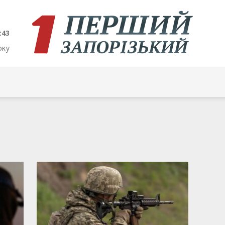
:43
оку