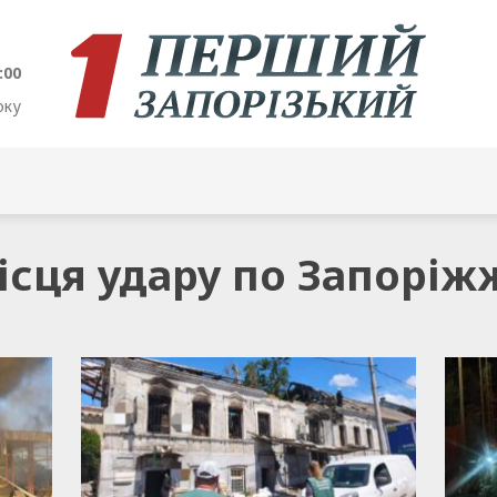
:01
оку
місця удару по Запорі