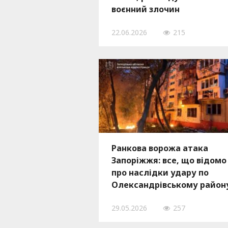
воєнний злочин
22.06.2026
215
Ранкова ворожа атака
Запоріжжя: все, що відомо
про наслідки удару по
Олександрівському район
— ФОТО
29.05.2026
257