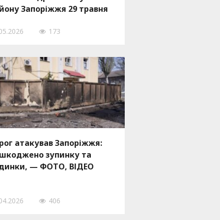
йону Запоріжжя 29 травня
05.2026
173
рог атакував Запоріжжя:
шкоджено зупинку та
динки, — ФОТО, ВІДЕО
04.2026
406