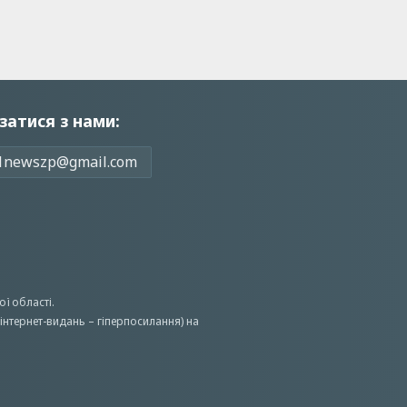
затися з нами:
1newszp@gmail.com
ої області.
інтернет-видань – гіперпосилання) на