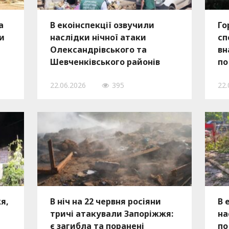
а
В екоінспекції озвучили
Го
и
наслідки нічної атаки
сп
Олександрівського та
вн
Шевченківського районів
по
Запоріжжя, — ФОТО
22.06.2026
395
22.
я,
В ніч на 22 червня росіяни
В 
тричі атакували Запоріжжя:
на
є загибла та поранені
по