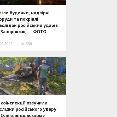
ріли будинки, надвірні
оруди та покрівлі
аслідок російських ударів
 Запоріжжю, — ФОТО
06.2026
336
екоінспекції озвучили
слідки російського удару
 Олександрівському