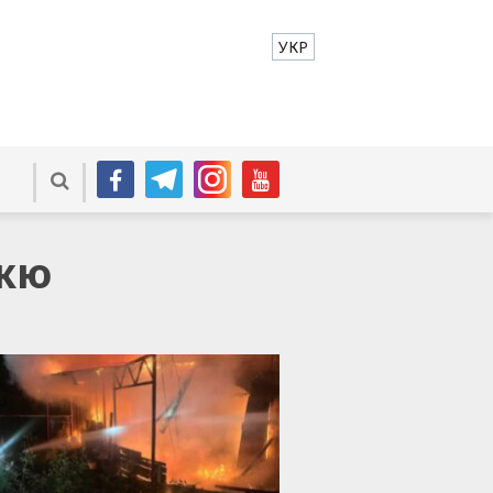
УКР
жжю