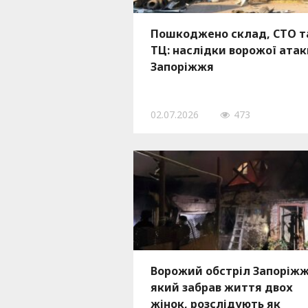
Пошкоджено склад, СТО т
ТЦ: наслідки ворожої атак
Запоріжжя
02.07.2026
473
Ворожий обстріл Запоріжж
який забрав життя двох
жінок, розслідують як