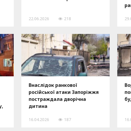
ра
22.06.2026
218
29.
Внаслідок ранкової
Во
російської атаки Запоріжжя
по
постраждала дворічна
бу
у,
дитина
16.04.2026
187
16.