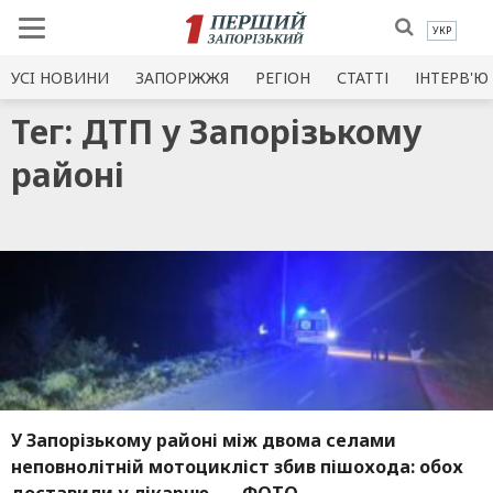
УКР
УСI НОВИНИ
ЗАПОРІЖЖЯ
РЕГІОН
СТАТТІ
ІНТЕРВ'Ю
Тег: ДТП у Запорізькому
районі
У Запорізькому районі між двома селами
неповнолітній мотоцикліст збив пішохода: обох