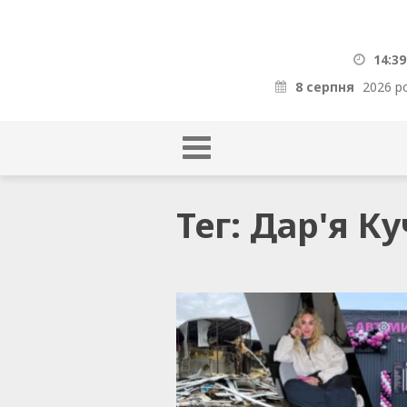
14:39
8 серпня
2026 р
Тег: Дар'я К