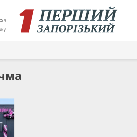
:54
оку
учма