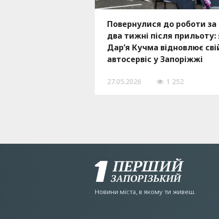
Повернулися до роботи за
два тижні після прильоту:
Дар’я Кучма відновлює сві
автосервіс у Запоріжжі
27.05.2026
1 252
Новини мiста, в якому ти живеш.