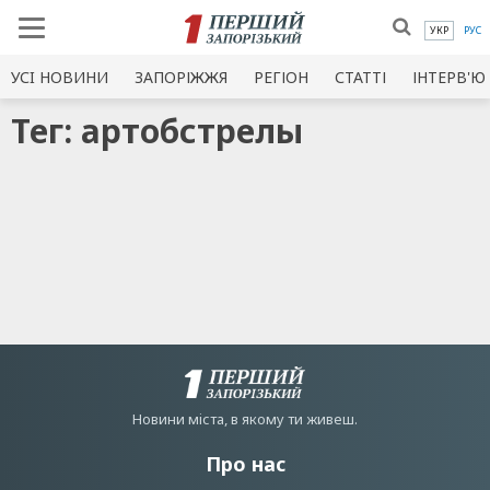
УКР
РУС
УСI НОВИНИ
ЗАПОРІЖЖЯ
РЕГІОН
СТАТТІ
ІНТЕРВ'Ю
Тег: артобстрелы
Новини мiста, в якому ти живеш.
Про нас