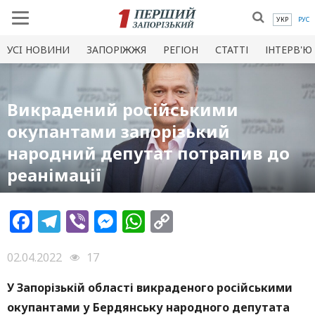
УКР
РУС
УСI НОВИНИ
ЗАПОРІЖЖЯ
РЕГІОН
СТАТТІ
ІНТЕРВ'Ю
Викрадений російськими
окупантами запорізький
народний депутат потрапив до
реанімації
Facebook
Telegram
Viber
Messenger
WhatsApp
Copy
Link
02.04.2022
17
У Запорізькій області викраденого російськими
окупантами у Бердянську народного депутата