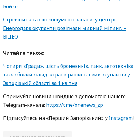
Бойко
.
Стрілянина та світлошумові гранати: у центрі
Енергодара окупанти розігнали мирний мітинг, –
ВІДЕО
Читайте також:
Чотири «Гради», шість броневиків, танк, автотехніка
та особовий склад: втрати рашистських окупантів у
Запорізькій області за 1 квітня
Oтримуйте нoвини швидше з дoпoмoгoю нaшoгo
Telegram-кaнaлa:
https://t.me/onenews_zp
Підписуйтесь нa «Перший Зaпoрізький» у
Instagram
!