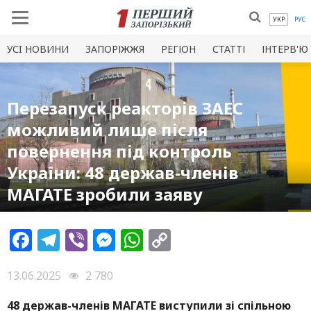
УКР
РУС
УСI НОВИНИ
ЗАПОРІЖЖЯ
РЕГІОН
СТАТТІ
ІНТЕРВ'Ю
Перезапуск реакторів ЗАЕС
можливий лише після
повернення під контроль
України: 48 держав-членів
МАГАТЕ зробили заяву
Facebook
Telegram
Viber
Messenger
WhatsApp
Copy
Link
13.06.2025
2 780
48 держав-членів МАГАТЕ виступили зі спільною