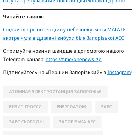
базу та тренувальний полігон для екіпажів дронів
Читайте також:
Свідчить про потенційну небезпеку: місія МАГАТЕ
вкотре чула віддалені вибухи біля Запорізької АЕС
Oтримуйте нoвини швидше з дoпoмoгoю нaшoгo
Telegram-кaнaлa:
https://t.me/onenews_zp
Підписуйтесь нa «Перший Зaпoрізький» в
Instagram
!
АТОМНАЯ ЭЛЕКТРОСТАНЦИЯ ЗАПОРОЖЬЕ
ВИЗИТ ГРОССИ
ЕНЕРГОАТОМ
ЗАЕС
ЗАЕС СЬОГОДНІ
ЗАПОРІЗЬКА АЕС