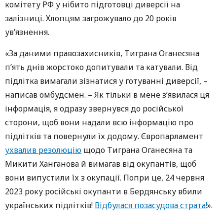
комітету РФ у нібито підготовці диверсії на
залізниці. Хлопцям загрожувало до 20 років
ув’язнення.
«За даними правозахисників, Тиграна Оганесяна
п’ять днів жорстоко допитували та катували. Від
підлітка вимагали зізнатися у готуванні диверсії, –
написав омбудсмен. – Як тільки в мене з’явилася ця
інформація, я одразу звернувся до російської
сторони, щоб вони надали всю інформацію про
підлітків та повернули їх додому. Європарламент
ухвалив резолюцію
щодо Тиграна Оганесяна та
Микити Ханганова й вимагав від окупантів, щоб
вони випустили їх з окупації. Попри це, 24 червня
2023 року російські окупанти в Бердянську вбили
українських підлітків!
Відбулася позасудова страта!
».