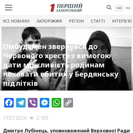
УКР
РУС
УСI НОВИНИ
ЗАПОРІЖЖЯ
РЕГІОН
СТАТТІ
ІНТЕРВ'Ю
Омбудсмен звернувся до
Червоного хреста з вимогою
дати можливість родинам
поховати вбитих у Бердянську
підлітків
Facebook
Telegram
Viber
Messenger
WhatsApp
Copy
Link
17.07.2024
2 105
Дмитро Лубінець, уповноважений Верховної Ради