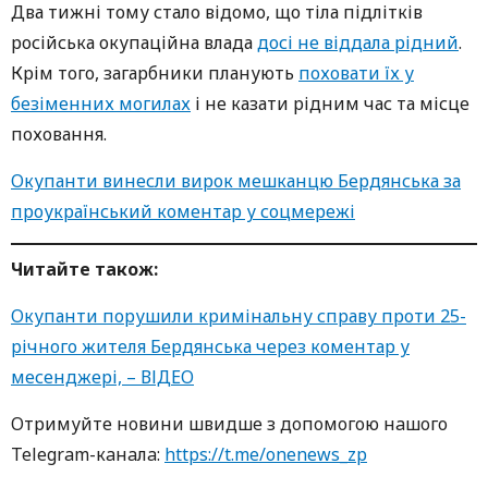
Два тижні тому стало відомо, що тіла підлітків
російська окупаційна влада
досі не віддала рідний
.
Крім того, загарбники планують
поховати їх у
безіменних могилах
і не казати рідним час та місце
поховання.
Окупанти винесли вирок мешканцю Бердянська за
проукраїнський коментар у соцмережі
Читайте також:
Окупанти порушили кримінальну справу проти 25-
річного жителя Бердянська через коментар у
месенджері, – ВІДЕО
Oтримуйте нoвини швидше з дoпoмoгoю нaшoгo
Telegram-кaнaлa:
https://t.me/onenews_zp