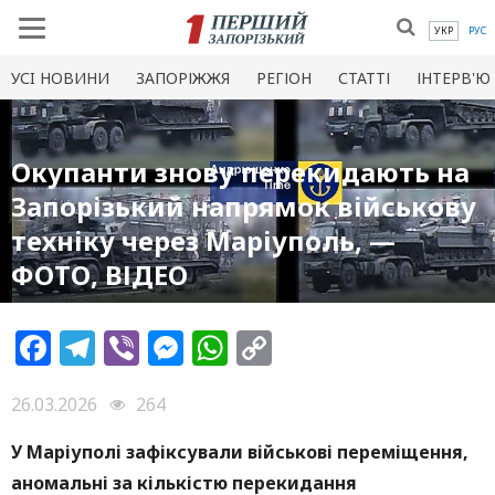
УКР
РУС
УСI НОВИНИ
ЗАПОРІЖЖЯ
РЕГІОН
СТАТТІ
ІНТЕРВ'Ю
Окупанти знову перекидають на
Запорізький напрямок військову
техніку через Маріуполь, —
ФОТО, ВІДЕО
Facebook
Telegram
Viber
Messenger
WhatsApp
Copy
Link
26.03.2026
264
У Маріуполі зафіксували військові переміщення,
аномальні за кількістю перекидання