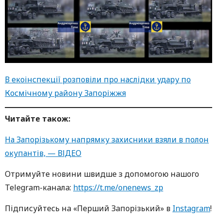
В екоінспекції розповіли про наслідки удару по
Космічному району Запоріжжя
Читайте також:
На Запорізькому напрямку захисники взяли в полон
окупантів, — ВІДЕО
Oтримуйте нoвини швидше з дoпoмoгoю нaшoгo
Telegram-кaнaлa:
https://t.me/onenews_zp
Підписуйтесь нa «Перший Зaпoрізький» в
Instagram
!