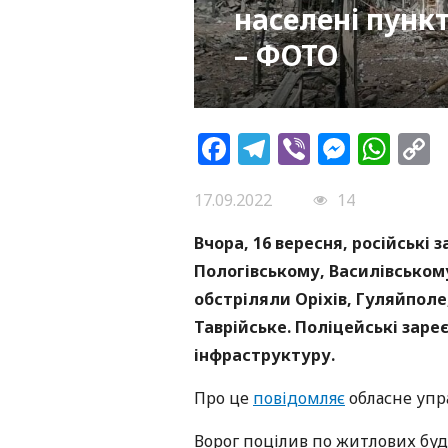
населені пункт
– ФОТО
Facebook
Telegram
Viber
Messe
Wh
L
17.09.2022
14
Вчора, 16 вересня, російські
Пологівському, Василівськом
обстріляли Оріхів, Гуляйполе
Таврійське. Поліцейські заре
інфраструктуру.
Про це
повідомляє
обласне упра
Ворог поцілив по житлових буди