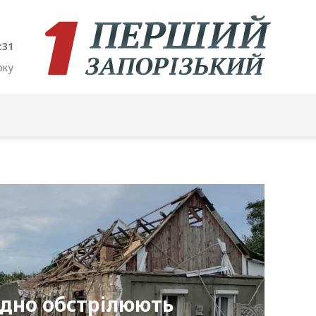
:33
оку
дно обстрілюють