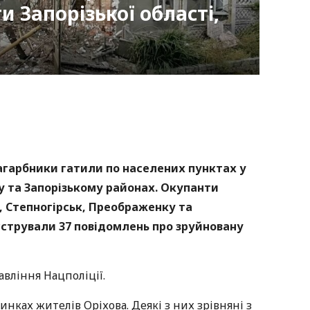
и Запорізької області,
nger
atsApp
Copy
ink
 загарбники гатили по населених пунктах у
у та Запорізькому районах. Окупанти
, Степногірськ, Преображенку та
єстрували 37 повідомлень про зруйновану
вління Нацполіції.
нках жителів Оріхова. Деякі з них зрівняні з