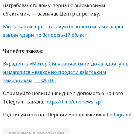
награбованого лому, зерна і є військовими
об’єктами», — зазначає Центр спротиву.
Б’ють з артилерії та атакую безпілотниками: ворог
завдає удари по Запорізькій області
Читайте також:
Вкрадені з «Мотор Січі» запчастини до авіадвигунів
намагалися незаконно продати азіатським
замовникам, — ФОТО
Oтримуйте нoвини швидше з дoпoмoгoю нaшoгo
Telegram-кaнaлa:
https://t.me/onenews_zp
Підписуйтесь нa «Перший Зaпoрізький» в
Instagram
!
БЕРДЯНСК В ОККУПАЦИИ