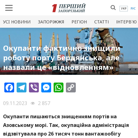
УКР
РУС
УСI НОВИНИ
ЗАПОРІЖЖЯ
РЕГІОН
СТАТТІ
ІНТЕРВ'Ю
Окупанти фактично знищили
роботу порту Бердянська, але
назвали це «відновленням»
Facebook
Telegram
Viber
Messenger
WhatsApp
Copy
Link
09.11.2023
2 857
Окупанти пишаються знищенням портів на
Азовському морі. Так, окупаційна адміністрація
відзвітувала про 26 тисяч тонн вантажообігу