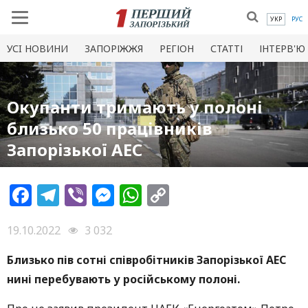
УКР
РУС
УСI НОВИНИ
ЗАПОРІЖЖЯ
РЕГІОН
СТАТТІ
ІНТЕРВ'Ю
Окупанти тримають у полоні
близько 50 працівників
Запорізької АЕС
Facebook
Telegram
Viber
Messenger
WhatsApp
Copy
Link
19.10.2022
3 032
Близько пів сотні співробітників Запорізької АЕС
нині перебувають у російському полоні.