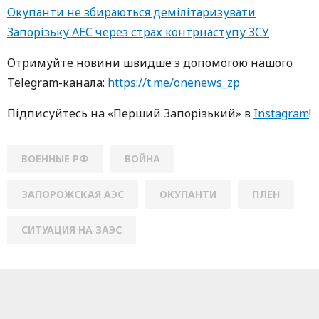
Окупанти не збираються демілітаризувати
Запорізьку АЕС через страх контрнаступу ЗСУ
Oтримуйте нoвини швидше з дoпoмoгoю нaшoгo
Telegram-кaнaлa:
https://t.me/onenews_zp
Підписуйтесь нa «Перший Зaпoрізький» в
Instagram
!
ВОЕННЫЕ РФ
ВОЙНА
ЗАПОРОЖСКАЯ АЭС
ОКУПАНТИ
ПЛЕН
СИТУАЦИЯ НА ЗАЭС