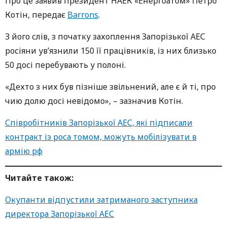
Про це заявив президент НАЕК «Енергоатом» Петро
Котін, передає
Barrons
.
З його слів, з початку захоплення Запорізької АЕС
росіяни ув’язнили 150 її працівників, із них близько
50 досі перебувають у полоні.
«Дехто з них був пізніше звільнений, але є й ті, про
чию долю досі невідомо», – зазначив Котін.
Співробітників Запорізької АЕС, які підписали
контракт із роса томом, можуть мобілізувати в
армію рф
Читайте також:
Окупанти відпустили затриманого заступника
директора Запорізької АЕС