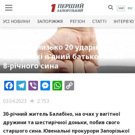
УКР
РУС
УСI НОВИНИ
ЗАПОРІЖЖЯ
РЕГІОН
СТАТТІ
ІНТЕРВ'Ю
Завдав близько 20 ударів: у
Запоріжжі п'яний батько побив
8-річного сина
Facebook
Telegram
Viber
Messenger
WhatsApp
Copy
Link
03.04.2023
2 753
30-річний житель Балабіно, на очах у вагітної
дружини та шестирічної доньки, побив свого
старшого сина. Ювенальні прокурори Запорізької