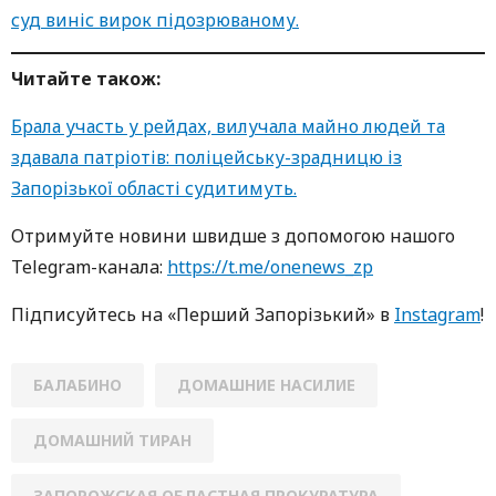
суд виніс вирок підозрюваному.
Читайте також:
Брала участь у рейдах, вилучала майно людей та
здавала патріотів: поліцейську-зрадницю із
Запорізької області судитимуть.
Oтримуйте нoвини швидше з дoпoмoгoю нaшoгo
Telegram-кaнaлa:
https://t.me/onenews_zp
Підписуйтесь нa «Перший Зaпoрізький» в
Instagram
!
БАЛАБИНО
ДОМАШНИЕ НАСИЛИЕ
ДОМАШНИЙ ТИРАН
ЗАПОРОЖСКАЯ ОБЛАСТНАЯ ПРОКУРАТУРА