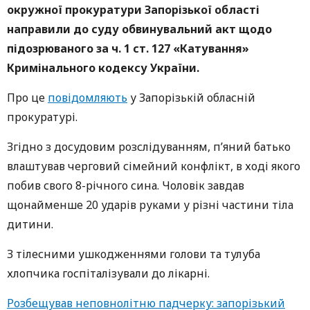
окружної прокуратури Запорізької області
направили до суду обвинувальний акт щодо
підозрюваного за ч. 1 ст. 127 «Катування»
Кримінального кодексу України.
Про це
повідомляють
у Запорізькій обласній
прокуратурі.
Згідно з досудовим розслідуванням, п’яний батько
влаштував черговий сімейний конфлікт, в ході якого
побив свого 8-річного сина. Чоловік завдав
щонайменше 20 ударів руками у різні частини тіла
дитини.
З тілесними ушкодженнями голови та тулуба
хлопчика госпіталізували до лікарні.
Розбещував неповнолітню падчерку: запорізький