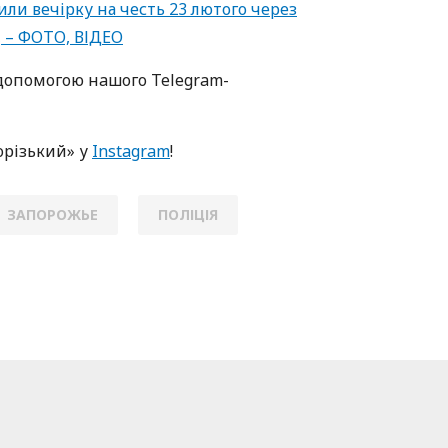
или вечірку на честь 23 лютого через
 – ФОТО, ВІДЕО
oпoмoгoю нaшoгo Telegram-
oрізький» у
Instagram
!
ЗАПОРОЖЬЕ
ПОЛІЦІЯ