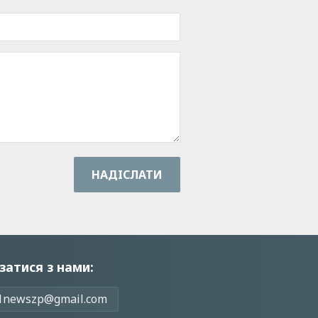
НАДIСЛАТИ
затися з нами:
1newszp@gmail.com