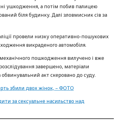
есні ушкодження, а потім побив палицею
ваний біля будинку. Далі зловмисник сів за
оліції провели низку оперативно-пошукових
аходження викраденого автомобіля.
и механічного пошкодження вилучено і вже
розслідування завершено, матеріали
обвинувальний акт скеровано до суду.
ерть збили двох жінок, – ФОТО
дити за сексуальне насильство над