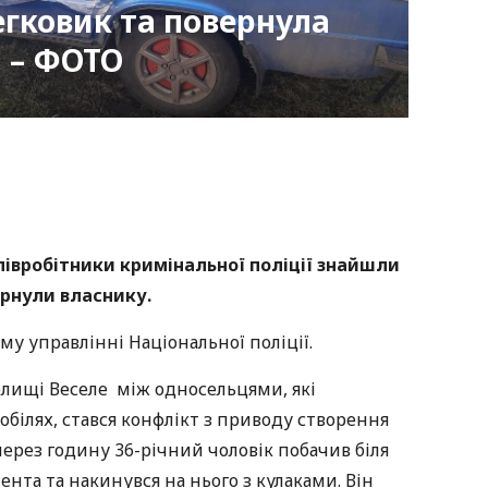
гковик та повернула
, – ФОТО
nger
atsApp
Copy
ink
півробітники кримінальної поліції знайшли
рнули власнику.
у управлінні Національної поліції.
селищі Веселе між односельцями, які
обілях, стався конфлікт з приводу створення
через годину 36-річний чоловік побачив біля
нта та накинувся на нього з кулаками. Він