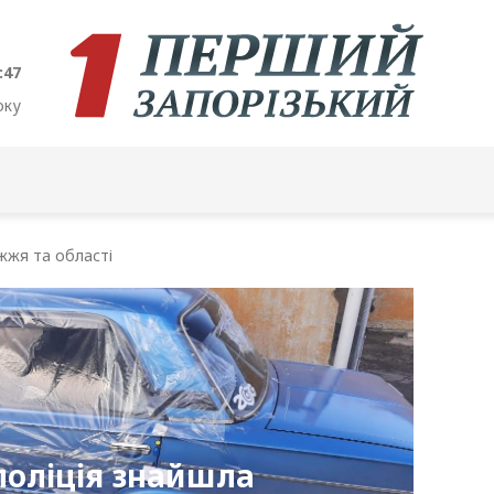
:48
оку
жжя та області
поліція знайшла