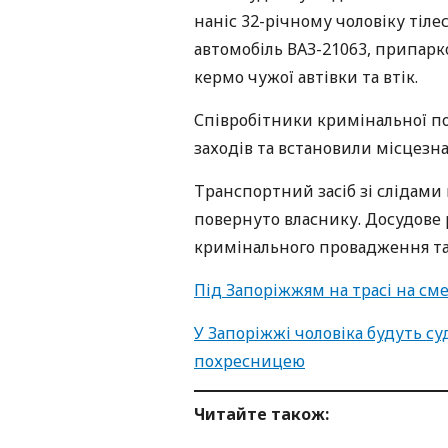
наніс 32-річному чоловіку тіл
автомобіль ВАЗ-21063, припарко
кермо чужої автівки та втік.
Співробітники кримінальної п
заходів та встановили місцезн
Транспортний засіб зі слідам
повернуто власнику. Досудове 
кримінального провадження та 
Під Запоріжжям на трасі на см
У Запоріжжі чоловіка будуть су
похресницею
Читайте також: