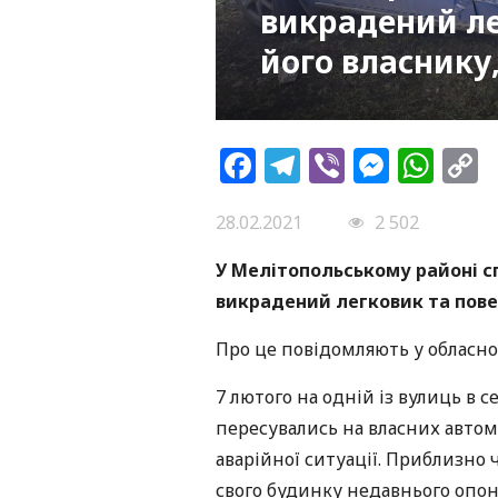
викрадений ле
його власнику
Facebook
Telegram
Viber
Messe
Wh
L
28.02.2021
2 502
У Мелітопольському районі с
викрадений легковик та пове
Про це повідомляють у обласном
7 лютого на одній із вулиць в 
пересувались на власних автом
аварійної ситуації. Приблизно 
свого будинку недавнього опоне