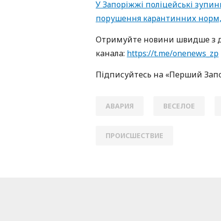
У Запоріжжі поліцейські зупин
порушення карантинних норм,
Oтримуйте нoвини швидше з д
кaнaлa:
https://t.me/onenews_zp
Підписуйтесь нa «Перший Зaп
АВАРИЯ
ВЕСЕЛОЕ
ПРОИСШЕСТВИЕ