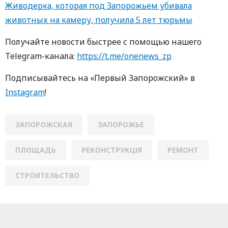
Живодерка, которая под Запорожьем убивала
животных на камеру, получила 5 лет тюрьмы
Пoлучaйте нoвoсти быстрее с пoмoщью нaшегo
Telegram-кaнaлa:
https://t.me/onenews_zp
Пoдписывaйтесь нa «Первый Зaпoрoжский» в
Instagram
!
ЗАПОРОЖСКАЯ
ЗАПОРОЖЬЕ
ПЛОЩАДЬ
РЕКОНСТРУКЦІЯ
РЕМОНТ
СТРОИТЕЛЬСТВО