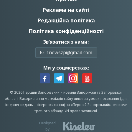
Реклама на сайті
Редакційна політика
Політика конфіденційності
Зв'язатися з нами:
1newszp@gmail.com
Ми у соцмережах:
© 2026 Перший Запорізький –
новини Запоріжжя
та Запорізької
області.
Використання матеріалів сайту лише за умови посилання (для
інтернет-видань – гіперпосилання) на «Перший Запорiзький» не нижче
третього абзацу.
Усi права захищенi.
Designed
by