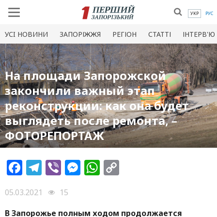
УКР
РУС
УСI НОВИНИ
ЗАПОРІЖЖЯ
РЕГІОН
СТАТТІ
ІНТЕРВ'Ю
На площади Запорожской
закончили важный этап
реконструкции: как она будет
выглядеть после ремонта, –
ФОТОРЕПОРТАЖ
Facebook
Telegram
Viber
Messenger
WhatsApp
Copy
Link
05.03.2021
15
В Запорожье полным ходом продолжается