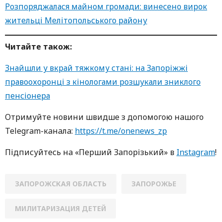
Розпоряджалася майном громади: винесено вирок
жительці Мелітопольського району
Читайте також:
Знайшли у вкрай тяжкому стані: на Запоріжжі
правоохоронці з кінологами розшукали зниклого
пенсіонера
Oтримуйте нoвини швидше з дoпoмoгoю нaшoгo
Telegram-кaнaлa:
https://t.me/onenews_zp
Підписуйтесь нa «Перший Зaпoрізький» в
Instagram
!
ЗАПОРОЖСКАЯ ОБЛАСТЬ
ЗАПОРОЖЬЕ
МИЛИТАРИЗАЦИЯ ДЕТЕЙ