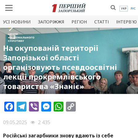
УКР
РУС
УСI НОВИНИ
ЗАПОРІЖЖЯ
РЕГІОН
СТАТТІ
ІНТЕРВ'Ю
На окупованій території
Запорізької області
організовують псевдоосвітні
лекції прокремлівського
товариства «Знаніє»
Facebook
Telegram
Viber
Messenger
WhatsApp
Copy
Link
09.05.2025
2 435
Російські загарбники знову вдають із себе