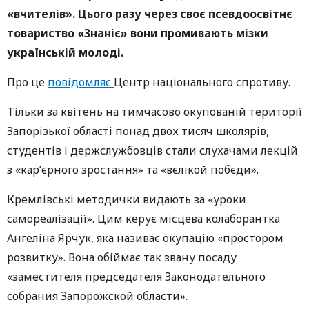
«вчителів». Цього разу через своє псевдоосвітнє
товариство «Знаніє» вони промивають мізки
українській молоді.
Про це
повідомляє
Центр національного спротиву.
Тільки за квітень на тимчасово окупованій території
Запорізької області понад двох тисяч школярів,
студентів і держслужбовців стали слухачами лекцій
з «карʼєрного зростання» та «вєлікой побєди».
Кремлівські методички видають за «уроки
самореалізації». Цим керує місцева колаборантка
Ангеліна Ярчук, яка називає окупацію «простором
розвитку». Вона обіймає так звану посаду
«заместителя председателя Законодательного
собрания Запорожской области».