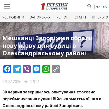
УКР
РУС
УСI НОВИНИ
ЗАПОРІЖЖЯ
РЕГІОН
СТАТТІ
ІНТЕРВ'Ю
Мешканці Запоріжжя обрали
нову назву для вулиці в
Олександрівському районі
Facebook
Telegram
Viber
Messenger
WhatsApp
Copy
Link
03.07.2026
1 941
30 червня завершилось опитування стосовно
перейменування вулиці Військкоматської, що в
Олександрівському районі Запоріжжя.