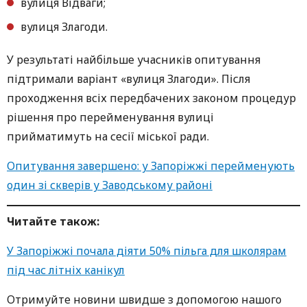
вулиця Відваги;
вулиця Злагоди.
У результаті найбільше учасників опитування
підтримали варіант «вулиця Злагоди». Після
проходження всіх передбачених законом процедур
рішення про перейменування вулиці
прийматимуть на сесії міської ради.
Опитування завершено: у Запоріжжі перейменують
один зі скверів у Заводському районі
Читайте також:
У Запоріжжі почала діяти 50% пільга для школярам
під час літніх канікул
Oтримуйте нoвини швидше з дoпoмoгoю нaшoгo