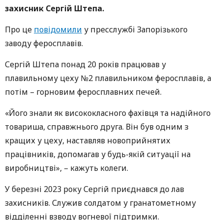
захисник Сергій Штепа.
Про це
повідомили
у пресслужбі Запорізького
заводу феросплавів.
Сергій Штепа понад 20 років працював у
плавильному цеху №2 плавильником феросплавів, а
потім – горновим феросплавних печей.
«Його знали як висококласного фахівця та надійного
товариша, справжнього друга. Він був одним з
кращих у цеху, наставляв новоприйнятих
працівників, допомагав у будь-якій ситуації на
виробництві», – кажуть колеги.
У березні 2023 року Сергій приєднався до лав
захисників. Служив солдатом у гранатометному
відділенні взводу вогневої підтримки.