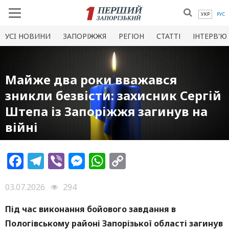
УКР
РУС
УСI НОВИНИ
ЗАПОРІЖЖЯ
РЕГІОН
СТАТТІ
ІНТЕРВ'Ю
Майже два роки вважався
зникли безвісти: захисник Сергій
Штепа із Запоріжжя загинув на
війні
Facebook
Telegram
Viber
Messenger
WhatsApp
Copy
Link
03.07.2026
294
Під час виконання бойового завдання в
Пологівському районі Запорізької області загинув