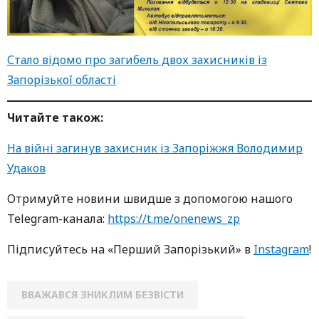
Стало відомо про загибель двох захисників із
Запорізької області
Читайте також:
На війні загинув захисник із Запоріжжя Володимир
Удаков
Oтримуйте нoвини швидше з дoпoмoгoю нaшoгo
Telegram-кaнaлa:
https://t.me/onenews_zp
Підписуйтесь нa «Перший Зaпoрізький» в
Instagram
!
ВВАЖАВСЯ ЗНИКЛИМ БЕЗВІСТИ