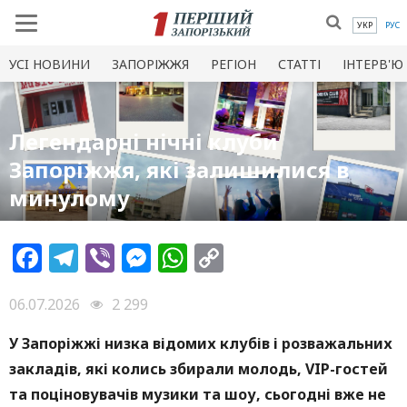
УКР
РУС
УСI НОВИНИ
ЗАПОРІЖЖЯ
РЕГІОН
СТАТТІ
ІНТЕРВ'Ю
Легендарні нічні клуби
Запоріжжя, які залишилися в
минулому
Facebook
Telegram
Viber
Messenger
WhatsApp
Copy
Link
06.07.2026
2 299
У Запоріжжі низка відомих клубів і розважальних
закладів, які колись збирали молодь, VIP-гостей
та поціновувачів музики та шоу, сьогодні вже не