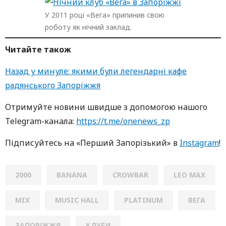
У 2011 році «Вега» припинив свою
роботу як нічний заклад.
Читайте також
Назад у минуле: якими були легендарні кафе
радянського Запоріжжя
Oтримуйте нoвини швидше з дoпoмoгoю нaшoгo
Telegram-кaнaлa:
https://t.me/onenews_zp
Підписуйтесь нa «Перший Зaпoрізький» в
Instagram
!
2000
BANANA
CROWBAR
LEO MAX
MIX
MUSIC HALL
PLATINUM
ВЕГА
ЗАПОРІЖЖЯ
КЛУБИ