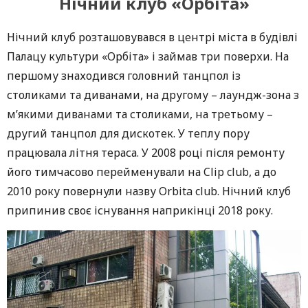
Нічний клуб «Орбіта»
Нічний клуб розташовувався в центрі міста в будівлі
Палацу культури «Орбіта» і займав три поверхи. На
першому знаходився головний танцпол із
столиками та диванами, на другому – лаундж-зона з
м’якими диванами та столиками, на третьому –
другий танцпол для дискотек. У теплу пору
працювала літня тераса. У 2008 році після ремонту
його тимчасово перейменували на Clip club, а до
2010 року повернули назву Orbita club. Нічний клуб
припинив своє існування наприкінці 2018 року.