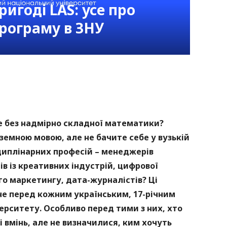
ригоді LAS: усе про
програму в ЗНУ
nger
atsApp
Copy
ink
е без надмірно складної математики?
земною мовою, але не бачите себе у вузькій
циплінарних професій – менеджерів
ів із креативних індустрій, цифрової
о маркетингу, дата-журналістів? Ці
е перед кожним українським, 17-річним
ерситету. Особливо перед тими з них, хто
і вмінь, але не визначилися, ким хочуть