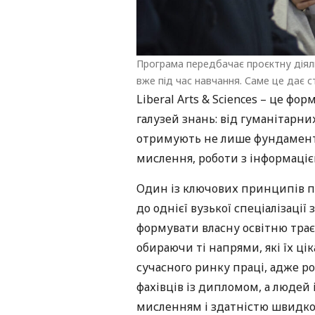
Програма передбачає проєктну діяль
вже під час навчання. Саме це дає с
Liberal Arts & Sciences – це фо
галузей знань: від гуманітарни
отримують не лише фундамента
мислення, роботи з інформацією
Один із ключових принципів пр
до однієї вузької спеціалізаці
формувати власну освітню трає
обираючи ті напрями, які їх ці
сучасного ринку праці, адже р
фахівців із дипломом, а людей
мисленням і здатністю швидко