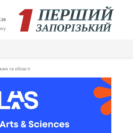
:27
оку
жжя та області