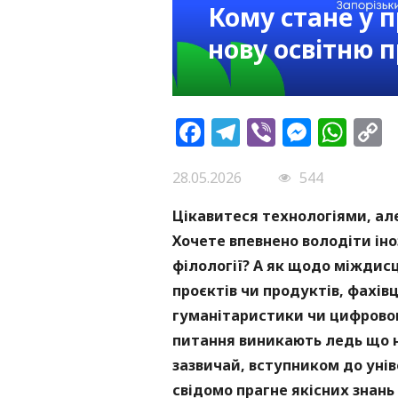
Кому стане у п
нову освітню 
Facebook
Telegram
Viber
Messe
Wh
L
28.05.2026
544
Цікавитеся технологіями, ал
Хочете впевнено володіти іно
філології? А як щодо міждис
проєктів чи продуктів, фахівц
гуманітаристики чи цифровог
питання виникають ледь що н
зазвичай, вступником до унів
свідомо прагне якісних знань 