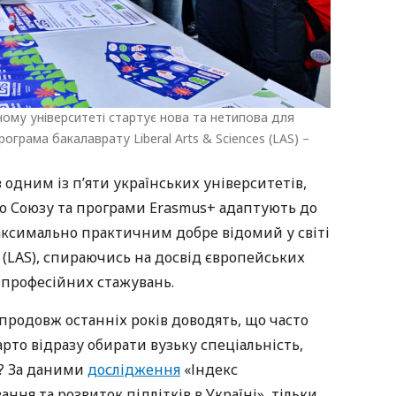
ному університеті стартує нова та нетипова для
рограма бакалаврату Liberal Arts & Sciences (LAS) –
одним із п’яти українських університетів,
о Союзу та програми Erasmus+ адаптують до
максимально практичним добре відомий у світі
es (LAS), спираючись на досвід європейських
 професійних стажувань.
родовж останніх років доводять, що часто
арто відразу обирати вузьку спеціальність,
е? За даними
дослідження
«Індекс
ння та розвиток підлітків в Україні», тільки