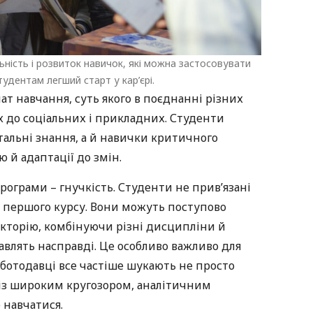
ність і розвиток навичок, які можна застосовувати
тудентам легший старт у кар’єрі.
рмат навчання, суть якого в поєднанні різних
х до соціальних і прикладних. Студенти
льні знання, а й навички критичного
 й адаптації до змін.
ограми – гнучкість. Студенти не прив’язані
ї з першого курсу. Вони можуть поступово
кторію, комбінуючи різні дисципліни й
кавлять насправді. Це особливо важливо для
оботодавці все частіше шукають не просто
 із широким кругозором, аналітичним
 навчатися.