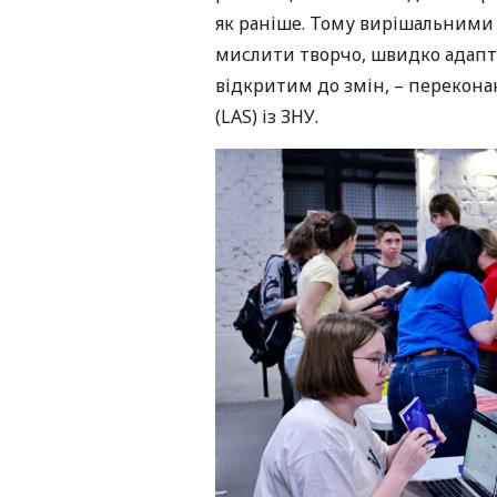
як раніше. Тому вирішальними с
мислити творчо, швидко адапту
відкритим до змін, – переконан
(LAS) із ЗНУ.