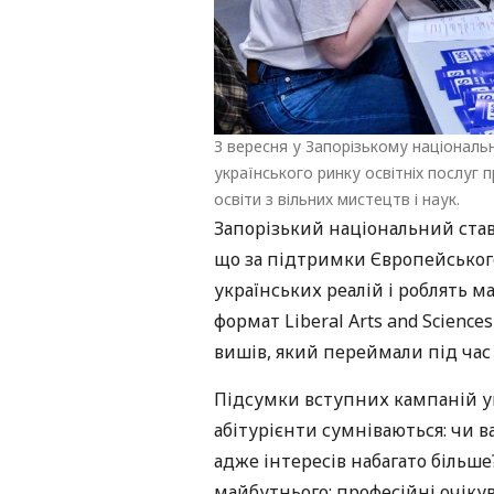
З вересня у Запорізькому національ
українського ринку освітніх послуг п
освіти з вільних мистецтв і наук.
Запорізький національний став 
що за підтримки Європейськог
українських реалій і роблять 
формат Liberal Arts and Scienc
вишів, який переймали під час
Підсумки вступних кампаній уп
абітурієнти сумніваються: чи в
адже інтересів набагато більш
майбутнього: професійні очікува