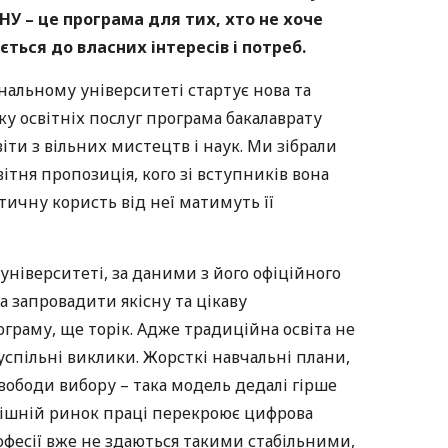
ЗНУ – це програма для тих, хто не хоче
ться до власних інтересів і потреб.
нальному університеті стартує нова та
ку освітніх послуг програма бакалаврату
освіти з вільних мистецтв і наук. Ми зібрали
вітня пропозиція, кого зі вступників вона
тичну користь від неї матимуть її
університеті, за даними з його офіційного
та запровадити якісну та цікаву
раму, ще торік. Адже традиційна освіта не
успільні виклики. Жорсткі навчальні плани,
свободи вибору – така модель дедалі гірше
рішній ринок праці перекроює цифрова
офесії вже не здаються такими стабільними,