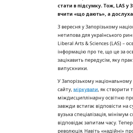
стати в підсумку. Тож, LAS у 
вчити «що дають», а дослухає
З вересня у Запорізькому націо
нетипова для українського рин
Liberal Arts & Sciences (LAS) – 
інформацію про те, що це за ос
зацікавить передусім, яку прак
випускники.
У Запорізькому національному 
сайту,
міркували
, як створити 
міждисциплінарну освітню прог
завжди встигає відповісти на с
вузька спеціалізація, мінімум 
відповідає запитам часу. Тепе
революція. Навіть «надійні» пр