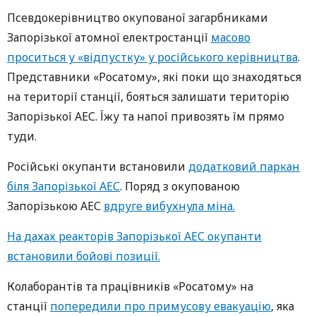
Псевдокерівництво окупованої загарбниками
Запорізької атомної електростанції
масово
проситься у «відпустку» у російського керівництва
.
Представники «Росатому», які поки що знаходяться
на території станції, бояться залишати територію
Запорізької АЕС. Їжу та напої привозять їм прямо
туди.
Російські окупанти встановили
додатковий паркан
біля Запорізької АЕС
. Поряд з окупованою
Запорізькою АЕС
вдруге вибухнула міна.
На дахах реакторів Запорізької АЕС окупанти
встановили бойові позиції.
Колаборантів та працівників «Росатому» на
станції
попередили про примусову евакуацію
, яка