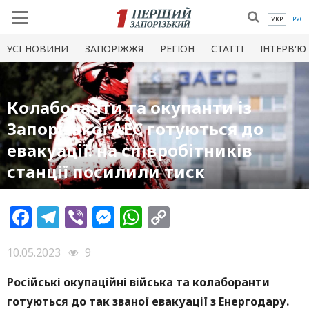
УКР
РУС
УСI НОВИНИ
ЗАПОРІЖЖЯ
РЕГІОН
СТАТТІ
ІНТЕРВ'Ю
Колаборанти та окупанти із
Запорізької АЕС готуються до
евакуації: на співробітників
станції посилили тиск
Facebook
Telegram
Viber
Messenger
WhatsApp
Copy
Link
10.05.2023
9
Російські окупаційні війська та колаборанти
готуються до так званої евакуації з Енергодару.