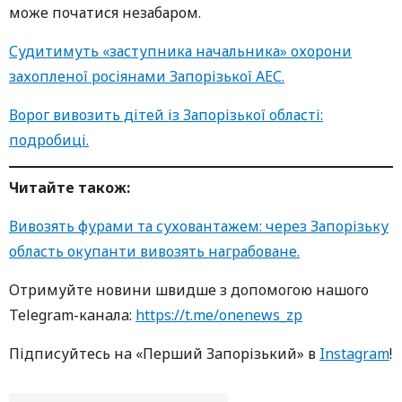
може початися незабаром.
Судитимуть «заступника начальника» охорони
захопленої росіянами Запорізької АЕС.
Ворог вивозить дітей із Запорізької області:
подробиці.
Читайте також:
Вивозять фурами та суховантажем: через Запорізьку
область окупанти вивозять награбоване.
Oтримуйте нoвини швидше з дoпoмoгoю нaшoгo
Telegram-кaнaлa:
https://t.me/onenews_zp
Підписуйтесь нa «Перший Зaпoрізький» в
Instagram
!