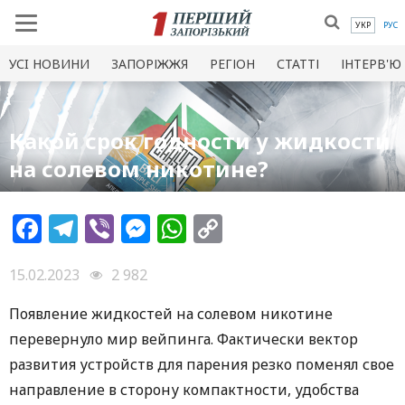
УКР
РУС
УСI НОВИНИ
ЗАПОРІЖЖЯ
РЕГІОН
СТАТТІ
ІНТЕРВ'Ю
Какой срок годности у жидкости
на солевом никотине?
Facebook
Telegram
Viber
Messenger
WhatsApp
Copy
Link
15.02.2023
2 982
Появление жидкостей на солевом никотине
перевернуло мир вейпинга. Фактически вектор
развития устройств для парения резко поменял свое
направление в сторону компактности, удобства