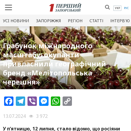
УКР
РУС
УСI НОВИНИ
ЗАПОРІЖЖЯ
РЕГІОН
СТАТТІ
ІНТЕРВ'Ю
Грабунок міжнародного
масштабу: окупанти
привласнили географічний
бренд «Мелітопольська
черешня»
Facebook
Telegram
Viber
Messenger
WhatsApp
Copy
Link
13.07.2024
3 972
У п’ятницю, 12 липня, стало відомо, що росіяни