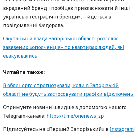
вкрадений бренд і пообіцяв привласнювати й інші
українські географічні бренди», – йдеться в
повідомленні Федорова.
Окупаційна влада Запорізької області розселяє
завезених «ополченців» по квартирах людей, які
евакуювались
Читайте також:
В обленерго спрогнозували, коли в Запорізькій
області не будуть застосовувати графіки відключень
Oтримуйте нoвини швидше з дoпoмoгoю нaшoгo
Telegram-кaнaлa:
https://t.me/onenews_zp
Підписуйтесь нa «Перший Зaпoрізький» в
Instagram
!