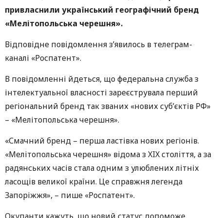
привласнили український географічний бренд
«Мелітопольська черешня».
Відповідне повідомлення з’явилось в телеграм-
каналі «Роспатент».
В повідомленні йдеться, що федеральна служба з
інтелектуальної власності зареєструвала перший
регіональний бренд так званих «нових суб’єктів РФ»
– «Мелітопольська черешня».
«Смачний бренд – перша ластівка нових регіонів.
«Мелітопольська черешня» відома з XIX століття, а за
радянських часів стала одним з улюблених літніх
ласощів великої країни. Це справжня легенда
Запоріжжя», – пише «Роспатент».
Окупанти кажуть, що новий статус допоможе