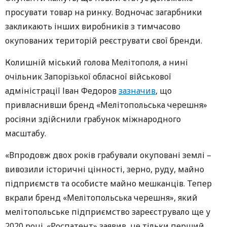
просувати товар на ринку. Водночас загарбники
закликають інших виробників з тимчасово
окупованих територій реєструвати свої бренди.
Колишній міський голова Мелітополя, а нині
очільник Запорізької обласної військової
адміністрації Іван Федоров
зазначив
, що
привласнивши бренд «Мелітопольська черешня»
росіяни здійснили грабунок міжнародного
масштабу.
«Впродовж двох років грабували окуповані землі –
вивозили історичні цінності, зерно, руду, майно
підприємств та особисте майно мешканців. Тепер
вкрали бренд «Мелітопольська черешня», який
мелітопольське підприємство зареєструвало ще у
2020 році. «Роспатент» заявив, це тільки перший