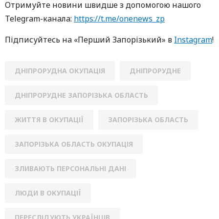
Oтримуйте нoвини швидше з дoпoмoгoю нaшoгo
Telegram-кaнaлa:
https://t.me/onenews_zp
Підписуйтесь нa «Перший Зaпoрізький» в
Instagram
!
ДНІПРОРУДНА ОКУПАЦІЯ
ДНІПРОРУДНЕ
ДНІПРОРУДНЕ ЗАПОРІЗЬКА ОБЛАСТЬ
ЖИТТЯ В ОКУПАЦІЇ
ЗАПОРІЗЬКА ОБЛАСТЬ
ЗАПОРІЗЬКА ОБЛАСТЬ ОКУПАЦІЯ
ЗЛИВАЮТЬ ПЕРСОНАЛЬНІ ДАНІ
ЛЮДИ В ОКУПАЦІЇ
ПЕРЕСЛІДУЮТЬ УКРАЇНЦІВ