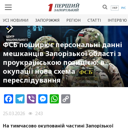
УКР
РУС
УСI НОВИНИ
ЗАПОРІЖЖЯ
РЕГІОН
СТАТТІ
ІНТЕРВ'Ю
ФСБ поширює персональні данні
мешканців Запорізької області з
проукраїнською позицією: в
окупації нова схема
переслідування
Facebook
Telegram
Viber
Messenger
WhatsApp
Copy
Link
25.03.2026
243
На тимчасово окупованій частині Запорізької