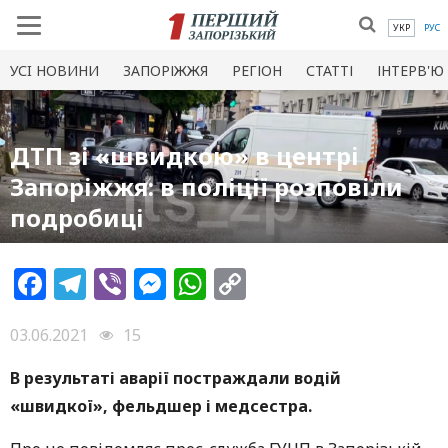
УКР
РУС
УСI НОВИНИ
ЗАПОРІЖЖЯ
РЕГІОН
СТАТТІ
ІНТЕРВ'Ю
ДТП зі «швидкою» в центрі
Запоріжжя: в поліції розповіли
подробиці
Facebook
Telegram
Viber
Messenger
WhatsApp
Copy
Link
03.06.2021
15
В результаті аварії постраждали водій
«швидкої», фельдшер і медсестра.