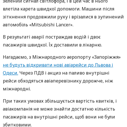
зелений сигнал світлофора, і в цей час в нього
влетіла карета швидкої допомоги. Машини після
зіткнення продовжили руху і врізалися в зупинений
автомобіль «Mitsubishi Lancer».
В результаті аварії постраждав водій і двоє
пасажирів швидкої. Їх доставили в лікарню.
Нагадаємо, з Міжнародного аеропорту «Запоріжжя»
не будуть відкривати нові авіарейси до Львова і
Одеси.
Через ПДВ і акциз на паливо внутрішні
рейси обходяться авіаперевізнику дорожче, ніж
міжнародні.
При таких умовах збільшується вартість квитків, і
авіакомпанія не може знайти достатню кількість
пасажирів на внутрішні рейси, щоб вони не були
збитковими.