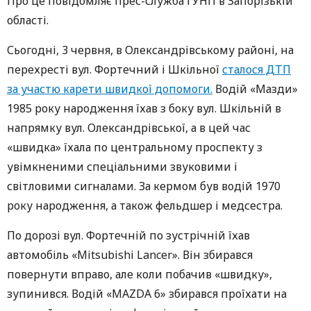
Про це повідомляє прес-служба ГУНП в Запорізькій
області.
Сьогодні, 3 червня, в Олександрівському районі, на
перехресті вул. Фортечний і Шкільної
сталося ДТП
за участю карети швидкої допомоги.
Водій «Мазди»
1985 року народження їхав з боку вул. Шкільній в
напрямку вул. Олександрівської, а в цей час
«швидка» їхала по центральному проспекту з
увімкненими спеціальними звуковими і
світловими сигналами. За кермом був водій 1970
року народження, а також фельдшер і медсестра.
По дорозі вул. Фортечній по зустрічній їхав
автомобіль «Mitsubishi Lancer». Він збирався
повернути вправо, але коли побачив «швидку»,
зупинився. Водій «MAZDA 6» збирався проїхати на