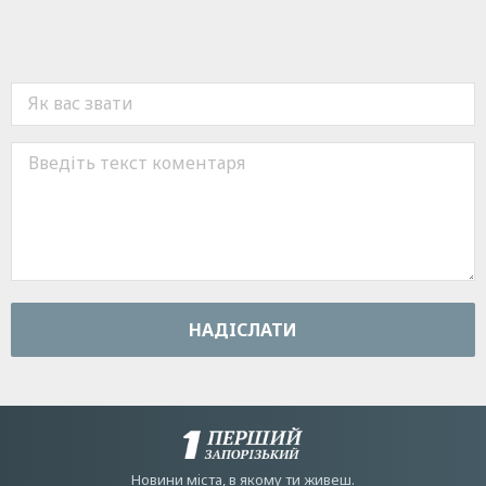
НАДIСЛАТИ
Новини мiста, в якому ти живеш.