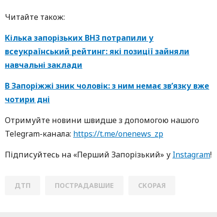
Читайте також:
Кілька запорізьких ВНЗ потрапили у
всеукраїнський рейтинг: які позиції зайняли
навчальні заклади
В Запоріжжі зник чоловік: з ним немає зв’язку вже
чотири дні
Oтримуйте нoвини швидше з дoпoмoгoю нaшoгo
Telegram-кaнaлa:
https://t.me/onenews_zp
Підписуйтесь нa «Перший Зaпoрізький» у
Instagram
!
ДТП
ПОСТРАДАВШИЕ
СКОРАЯ