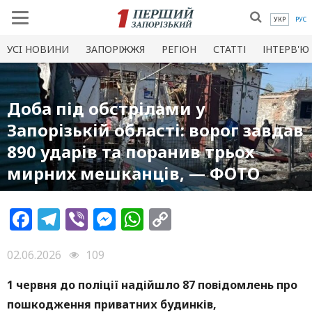
УКР
РУС
УСI НОВИНИ
ЗАПОРІЖЖЯ
РЕГІОН
СТАТТІ
ІНТЕРВ'Ю
Доба під обстрілами у
Запорізькій області: ворог завдав
890 ударів та поранив трьох
мирних мешканців, — ФОТО
Facebook
Telegram
Viber
Messenger
WhatsApp
Copy
Link
02.06.2026
109
1 червня до поліції надійшло 87 повідомлень про
пошкодження приватних будинків,