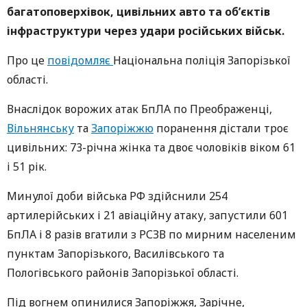
багатоповерхівок, цивільних авто та об’єктів
інфраструктури через удари російських військ.
Про це
повідомляє
Національна поліція Запорізької
області.
Внаслідок ворожих атак БпЛА по Преображенці,
Вільнянську
та
Запоріжжю
поранення дістали троє
цивільних: 73-річна жінка та двоє чоловіків віком 61
і 51 рік.
Минулої доби війська РФ здійснили 254
артилерійських і 21 авіаційну атаку, запустили 601
БпЛА і 8 разів вгатили з РСЗВ по мирним населеним
пунктам Запорізького, Василівського та
Пологівського районів Запорізької області.
Під вогнем опинилися Запоріжжя, Зарічне,