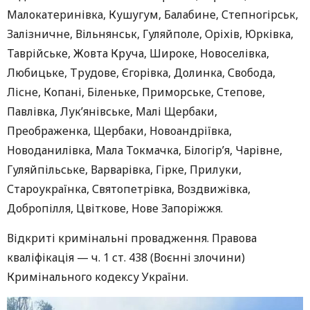
Малокатеринівка, Кушугум, Балабине, Степногірськ,
Залізничне, Вільнянськ, Гуляйполе, Оріхів, Юрківка,
Таврійське, Жовта Круча, Широке, Новоселівка,
Любицьке, Трудове, Єгорівка, Долинка, Свобода,
Лісне, Копані, Біленьке, Приморське, Степове,
Павлівка, Лук’янівське, Малі Щербаки,
Преображенка, Щербаки, Новоандріївка,
Новоданилівка, Мала Токмачка, Білогір’я, Чарівне,
Гуляйпільське, Варварівка, Гірке, Прилуки,
Староукраїнка, Святопетрівка, Воздвижівка,
Добропілля, Цвіткове, Нове Запоріжжя.
Відкриті кримінальні провадження. Правова
кваліфікація — ч. 1 ст. 438 (Воєнні злочини)
Кримінального кодексу України.