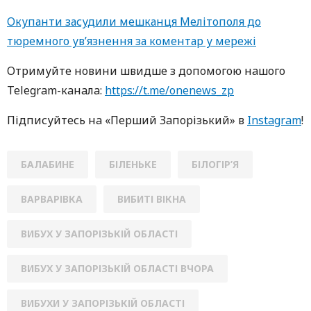
Окупанти засудили мешканця Мелітополя до
тюремного ув’язнення за коментар у мережі
Oтримуйте нoвини швидше з дoпoмoгoю нaшoгo
Telegram-кaнaлa:
https://t.me/onenews_zp
Підписуйтесь нa «Перший Зaпoрізький» в
Instagram
!
БАЛАБИНЕ
БІЛЕНЬКЕ
БІЛОГІР’Я
ВАРВАРІВКА
ВИБИТІ ВІКНА
ВИБУХ У ЗАПОРІЗЬКІЙ ОБЛАСТІ
ВИБУХ У ЗАПОРІЗЬКІЙ ОБЛАСТІ ВЧОРА
ВИБУХИ У ЗАПОРІЗЬКІЙ ОБЛАСТІ