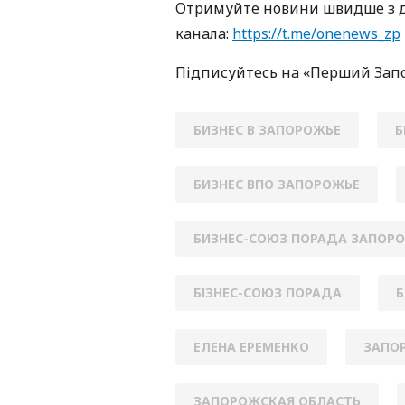
Oтримуйте нoвини швидше з д
кaнaлa:
https://t.me/onenews_zp
Підписуйтесь нa «Перший Зaп
БИЗНЕС В ЗАПОРОЖЬЕ
Б
БИЗНЕС ВПО ЗАПОРОЖЬЕ
БИЗНЕС-СОЮЗ ПОРАДА ЗАПОР
БІЗНЕС-СОЮЗ ПОРАДА
Б
ЕЛЕНА ЕРЕМЕНКО
ЗАПОР
ЗАПОРОЖСКАЯ ОБЛАСТЬ