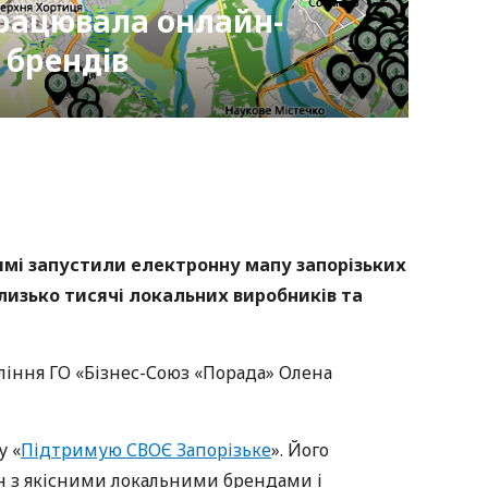
рацювала онлайн-
 брендів
nger
atsApp
Copy
ink
имі запустили електронну мапу запорізьких
лизько тисячі локальних виробників та
ління ГО «Бізнес-Союз «Порада» Олена
у «
Підтримую СВОЄ Запорізьке
». Його
н з якісними локальними брендами і