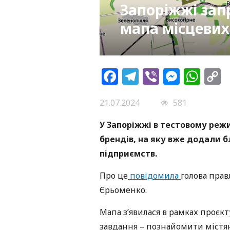
Запоріжжі зап
мапа місцевих
Facebook
Telegram
Viber
Messe
Wh
L
21.07.2024
581
У Запоріжжі в тестовому реж
брендів, на яку вже додали б
підприємств.
Про це
повідомила
голова прав
Єрьоменко.
Мапа з’явилася в рамках проєкт
завдання – познайомити містя