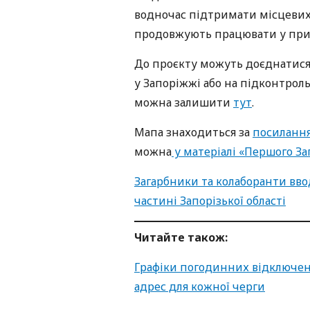
водночас підтримати місцевих 
продовжують працювати у при
До проєкту можуть доєднатися
у Запоріжжі або на підконтрольн
можна залишити
тут
.
Мапа знаходиться за
посиланн
можна
у матеріалі «Першого За
Загарбники та колаборанти вво
частині Запорізької області
Читайте також:
Графіки погодинних відключень
адрес для кожної черги