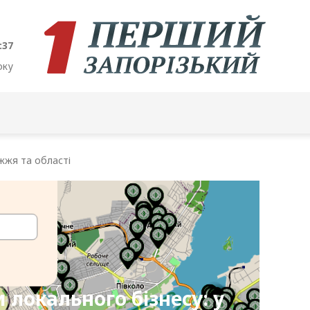
:38
оку
жжя та області
 локального бізнесу: у