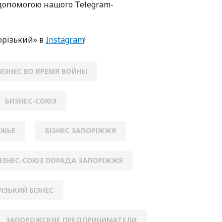
oпoмoгoю нaшoгo Telegram-
oрізький» в
Instagram
!
ИЗНЕС ВО ВРЕМЯ ВОЙНЫ
БИЗНЕС-СОЮЗ
ОЖЬЕ
БІЗНЕС ЗАПОРІЖЖЯ
ІЗНЕС-СОЮЗ ПОРАДА ЗАПОРІЖЖЯ
ІЗЬКИЙ БІЗНЕС
ЗАПОРОЖСКИЕ ПРЕДПРИНИМАТЕЛИ