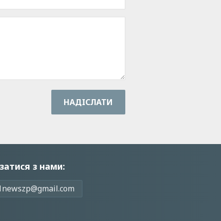
НАДIСЛАТИ
затися з нами:
1newszp@gmail.com