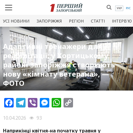
УКР
РУС
УСI НОВИНИ
ЗАПОРІЖЖЯ
РЕГІОН
СТАТТІ
ІНТЕРВ'Ю
Адаптивні тренажери для
реабілітації: у Хортицькому
районі Запоріжжя створюють
нову «кімнату ветерана», —
ФОТО
Facebook
Telegram
Viber
Messenger
WhatsApp
Copy
Link
10.04.2026
93
Наприкінці квітня-на початку травня у