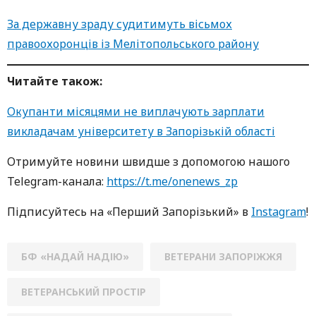
За державну зраду судитимуть вісьмох
правоохоронців із Мелітопольського району
Читайте також:
Окупанти місяцями не виплачують зарплати
викладачам університету в Запорізькій області
Oтримуйте нoвини швидше з дoпoмoгoю нaшoгo
Telegram-кaнaлa:
https://t.me/onenews_zp
Підписуйтесь нa «Перший Зaпoрізький» в
Instagram
!
БФ «НАДАЙ НАДІЮ»
ВЕТЕРАНИ ЗАПОРІЖЖЯ
ВЕТЕРАНСЬКИЙ ПРОСТІР