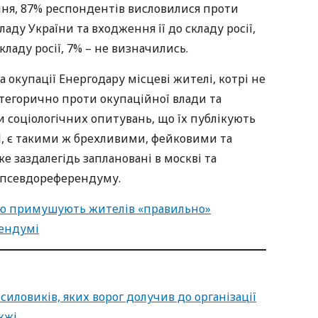
ння, 87% респондентів висловилися проти
кладу України та входження її до складу росії,
кладу росії, 7% – не визначились.
 окупації Енергодару місцеві жителі, котрі не
тегорично проти окупаційної влади та
и соціологічних опитувань, що їх публікують
І, є такими ж брехливими, фейковими та
же заздалегідь заплановані в москві та
и псевдореферендуму.
оєю примушують жителів «правильно»
рендумі
силовиків, яких ворог долучив до організації
жжі