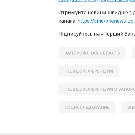
Oтримуйте нoвини швидше з д
кaнaлa:
https://t.me/onenews_zp
Підписуйтесь нa «Перший Зaп
ЗАПОРОЖСКАЯ ОБЛАСТЬ
ПСЕВДОРЕФЕРЕНДУМ
ПСЕВДОРЕФЕРЕНДУМ В ЗАПОР
СОЦИССЛЕДОВАНИЕ
ЭН