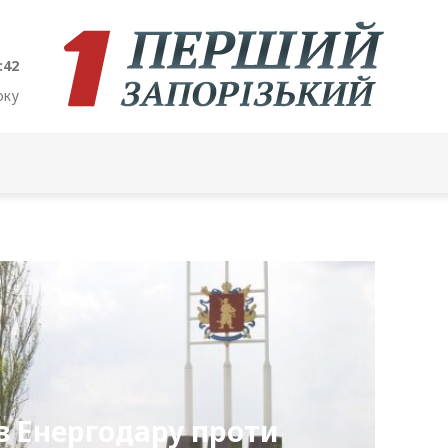
:43
оку
 Енергодару проти