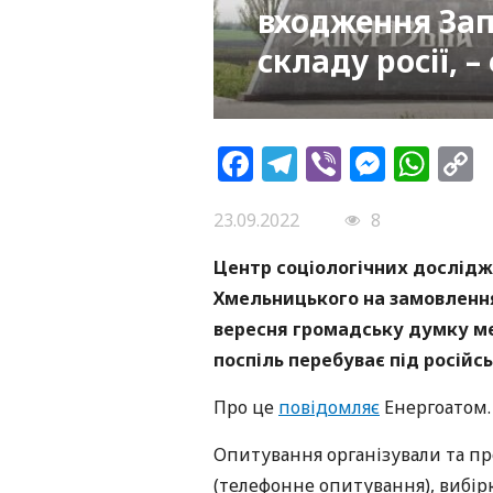
входження Запо
складу росії, 
Facebook
Telegram
Viber
Messe
Wh
L
23.09.2022
8
Центр соціологічних дослідж
Хмельницького на замовлення
вересня громадську думку ме
поспіль перебуває під російс
Про це
повідомляє
Енергоатом.
Опитування організували та п
(телефонне опитування), вибір