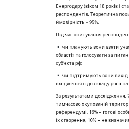
Енергодару (віком 18 років і ст
респондентів. Теоретична пох
ймовірність – 95%.
Під час опитування респондент
чи планують вони взяти учас
області» та голосувати за пита
суб’єкта рф;
чи підтримують вони вихід За
входження її до складу росії на 
За результатами дослідження, 
тимчасово окупованій території
референдумі, 16% – готові особ
їх створення, 10% – не визначи