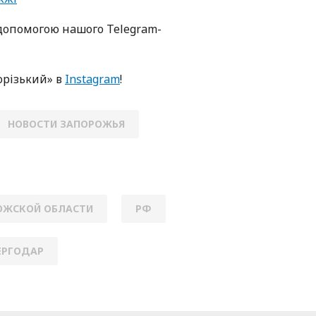
oпoмoгoю нaшoгo Telegram-
oрізький» в
Instagram
!
НОВОСТИ ЗАПОРОЖЬЯ
ОЖСКОЙ ОБЛАСТИ
РФ
ЕРГОДАР