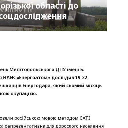
різької області до
– соцдослідження
nger
atsApp
Copy
ink
ень Мелітопольського ДПУ імені Б.
 НАЕК «Енергоатом» дослідив 19-22
шканців Енергодара, який сьомий місяць
ькою окупацією.
ровели російською мовою методом CATI
ка репрезентативна для дорослого населення