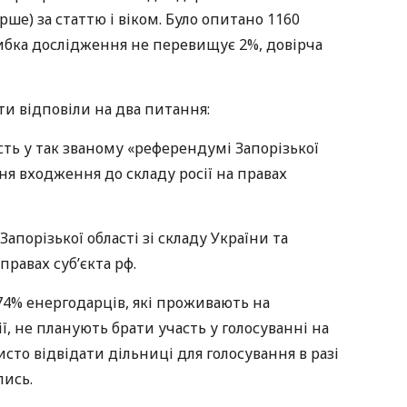
арше) за статтю і віком. Було опитано 1160
ибка дослідження не перевищує 2%, довірча
и відповіли на два питання:
ть у так званому «референдумі Запорізької
ння входження до складу росії на правах
порізької області зі складу України та
правах суб’єкта рф.
74% енергодарців, які проживають на
, не планують брати участь у голосуванні на
исто відвідати дільниці для голосування в разі
лись.