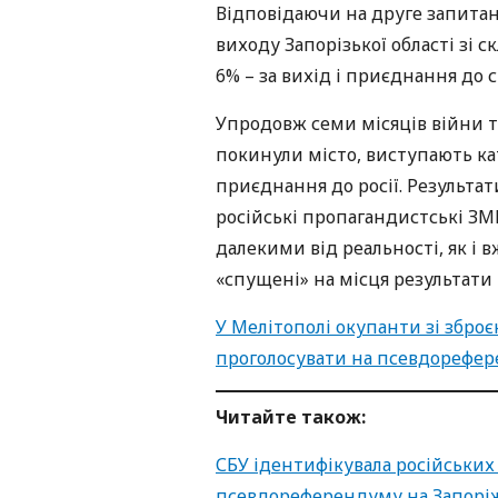
Відповідаючи на друге запита
виходу Запорізької області зі с
6% – за вихід і приєднання до с
Упродовж семи місяців війни та
покинули місто, виступають ка
приєднання до росії. Результат
російські пропагандистські ЗМ
далекими від реальності, як і в
«спущені» на місця результат
У Мелітополі окупанти зі збр
проголосувати на псевдорефе
Читайте також:
СБУ ідентифікувала російських 
псевдореферендуму на Запорі