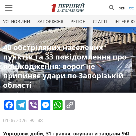
УКР
РУС
УСI НОВИНИ
ЗАПОРІЖЖЯ
РЕГІОН
СТАТТІ
ІНТЕРВ'Ю
40 обстріляних населених
пунктів та 33 повідомлення про
пошкодження: ворог не
припиняє удари по Запорізькій
області
Facebook
Telegram
Viber
Messenger
WhatsApp
Copy
Link
01.06.2026
48
Упродовж доби, 31 травня, окупанти завдали 941