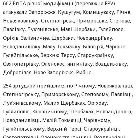
662 БпЛА різної модифікації (переважно FPV)
атакували Запоріжжя, Кушугум, Комишуваху, Річне,
Новояковлівку, Степногірськ, Приморське, Степове,
Павлівку, Лук’янівське, Малі Щербаки, Гуляйполе,
Оріхів, Залізничне, Щербаки, Новоандріївку,
Новоданилівку, Малу Токмачку, Білогір’я, Чарівне,
Гуляйпільське, Верхню Терсу, Староукраїнку,
Святопетрівку, Оленокостянтинівку, Воздвижівку,
Добропілля, Нове Запоріжжя, Рибне.
254 артудари прийшлися по Річному, Новояковлівці,
Степногірську, Приморському, Степовому, Павлівці,
Лук’янівському, Малих Щербаках, Оріхову,
Гуляйполю, Залізничному, Щербаках, Новоандріївці,
Новоданилівці, Малій Токмачці, Чарівному,
Гуляйпільському, Верхній Терсі, Староукраїнці,
Святопетрівці, Оленокостянтинівці, Воздвижівці,