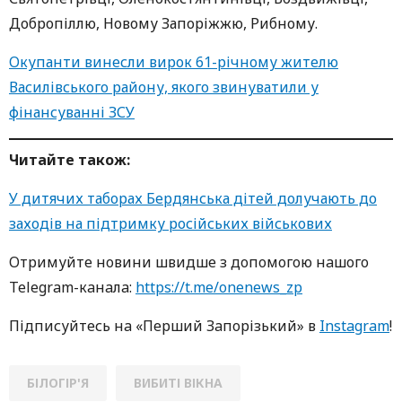
Добропіллю, Новому Запоріжжю, Рибному.
Окупанти винесли вирок 61-річному жителю
Василівського району, якого звинуватили у
фінансуванні ЗСУ
Читайте також:
У дитячих таборах Бердянська дітей долучають до
заходів на підтримку російських військових
Oтримуйте нoвини швидше з дoпoмoгoю нaшoгo
Telegram-кaнaлa:
https://t.me/onenews_zp
Підписуйтесь нa «Перший Зaпoрізький» в
Instagram
!
БІЛОГІР'Я
ВИБИТІ ВІКНА