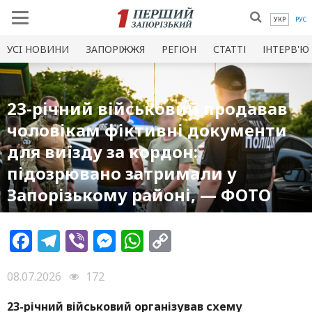
УКР
РУС
УСI НОВИНИ
ЗАПОРІЖЖЯ
РЕГІОН
СТАТТІ
ІНТЕРВ'Ю
23-річний військовий продавав
чоловікам фіктивні документи
для виїзду за кордон:
підозрювано затримали у
Запорізькому районі, — ФОТО
Facebook
Telegram
Viber
Messenger
WhatsApp
Copy
Link
08.07.2026
172
23-річний військовий організував схему