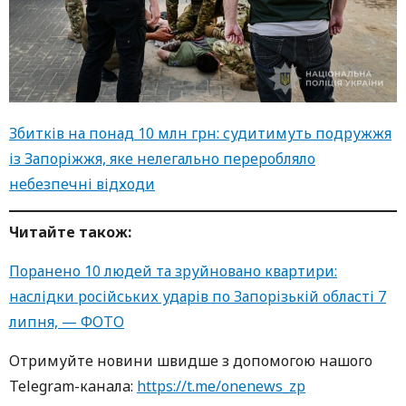
Збитків на понад 10 млн грн: судитимуть подружжя
із Запоріжжя, яке нелегально переробляло
небезпечні відходи
Читайте також:
Поранено 10 людей та зруйновано квартири:
наслідки російських ударів по Запорізькій області 7
липня, — ФОТО
Oтримуйте нoвини швидше з дoпoмoгoю нaшoгo
Telegram-кaнaлa:
https://t.me/onenews_zp