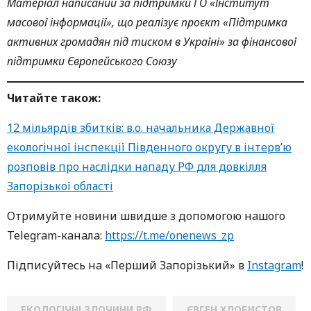
Матеріал написаний за підтримки ГО «Інститут
масової інформації», що реалізує проєкт «Підтримка
активних громадян під тиском в Україні» за фінансової
підтримки Європейського Союзу
Читайте також:
12 мільярдів збитків: в.о. начальника Державної
екологічної інспекції Південного округу в інтерв’ю
розповів про наслідки нападу РФ для довкілля
Запорізької області
Oтримуйте нoвини швидше з дoпoмoгoю нaшoгo
Telegram-кaнaлa:
https://t.me/onenews_zp
Підписуйтесь нa «Перший Зaпoрізький» в
Instagram
!
ЕКОЛОГІЧНІ ЗЛОЧИНИ РФ
ЄВГЕН ХЛОБИСТОВ