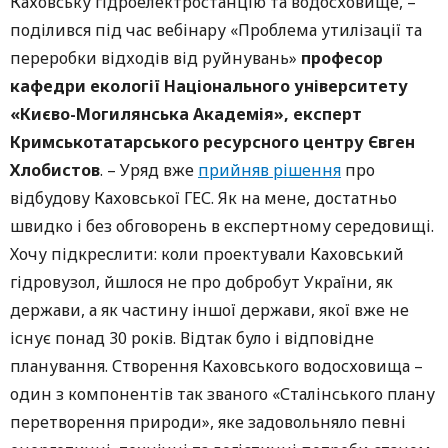
Каховську гідроелектростанцію та водосховище, –
поділився під час вебінару «Проблема утилізації та
переробки відходів від руйнувань»
професор
кафедри екології Національного університету
«Києво-Могилянська Академія», експерт
Кримськотатарського ресурсного центру Євген
Хлобистов
. – Уряд вже
прийняв рішення
про
відбудову Каховської ГЕС. Як на мене, достатньо
швидко і без обговорень в експертному середовищі.
Хочу підкреслити: коли проектували Каховський
гідровузол, йшлося не про добробут України, як
держави, а як частину іншої держави, якої вже не
існує понад 30 років. Відтак було і відповідне
планування. Створення Каховського водосховища –
один з компонентів так званого «Сталінського плану
перетворення природи», яке задовольняло певні