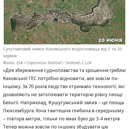
Супутниковий знімок Каховського водосховища від 5 та 20
червня
Фото: ESA / Copernicus Sentinel / Sentinel-2 L2A
«Для збереження судноплавства та зрошення греблю
Каховської ГЕС потрібно відновити, але зовсім по-
іншому. За 70 років людство отримало технології, які
дозволяють не затоплювати територію рівну площі
Бельгії. Наприклад, Кушугумський залив – це площа
Люксембурга. Хоча тамтешня глибина в середньому
– півтора метри, тільки по ямах було до 3-4 метрів.
Тепер можна зовсім по іншому збудувати цю