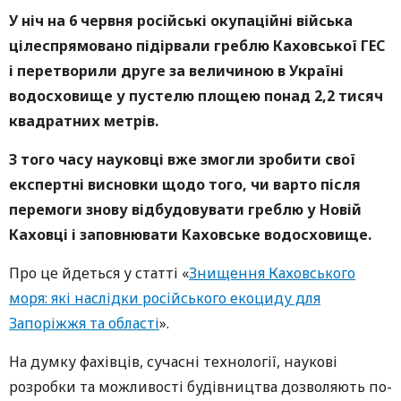
У ніч на 6 червня
російські окупаційні війська
цілеспрямовано підірвали греблю Каховської ГЕС
і перетворили друге за величиною в Україні
водосховище у пустелю площею понад 2,2 тисяч
квадратних метрів.
З того часу науковці вже змогли зробити свої
експертні висновки щодо того, чи варто після
перемоги знову відбудовувати греблю у Новій
Каховці і заповнювати Каховське водосховище.
Про це йдеться у статті «
Знищення Каховського
моря: які наслідки російського екоциду для
Запоріжжя та області
».
На думку фахівців, сучасні технології, наукові
розробки та можливості будівництва дозволяють по-