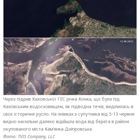
Через підрив Каховської ГЕС річка Конка, що була під
Каховським водосховищем, як підводна течія, виділилась в
своє історичне русло. На знімках з супутника від 5-13 червня
видно наскільки далеко відійшла вода від берега в районі
окупованого міста Кам’янка-Дніпровська
Фото: TVIS Company, LLC