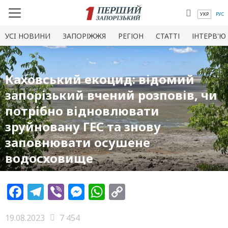
УКР
РУС
УСI НОВИНИ
ЗАПОРІЖЖЯ
РЕГІОН
СТАТТІ
ІНТЕРВ'Ю
Каховський екоцид: відомий
запорізький вчений розповів, чи
потрібно відновлювати
зруйновану ГЕС та знову
заповнювати осушене
водосховище
Facebook
Telegram
Viber
Messenger
WhatsApp
Copy
Link
19.08.2023
7 454