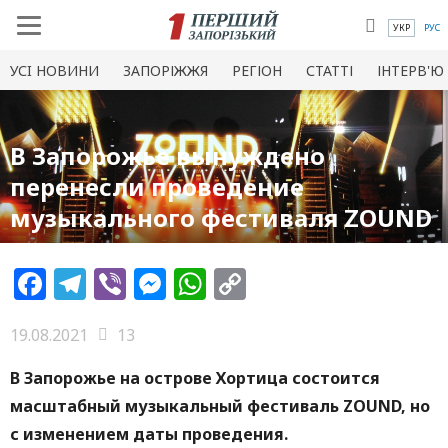
УКР
РУС
УСI НОВИНИ
ЗАПОРІЖЖЯ
РЕГІОН
СТАТТІ
ІНТЕРВ'Ю
В Запорожье вынуждено
перенесли проведение
музыкального фестиваля ZOUND
Facebook
Telegram
Viber
Messenger
WhatsApp
Copy
Link
19.08.2021
13
В Запорожье на острове Хортица состоится
масштабный музыкальный фестиваль ZOUND, но
с изменением даты проведения.