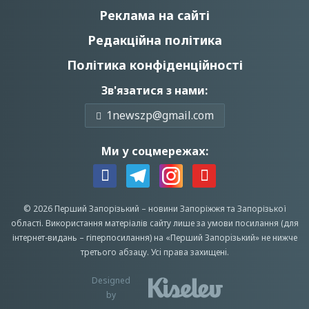
Реклама на сайті
Редакційна політика
Політика конфіденційності
Зв'язатися з нами:
1newszp@gmail.com
Ми у соцмережах:
© 2026 Перший Запорізький –
новини Запоріжжя
та Запорізької
області.
Використання матеріалів сайту лише за умови посилання (для
інтернет-видань – гіперпосилання) на «Перший Запорiзький» не нижче
третього абзацу.
Усi права захищенi.
Designed
by