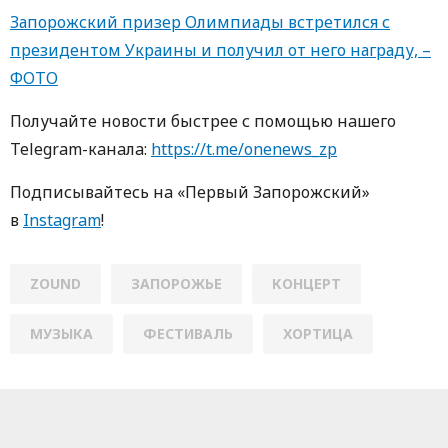
Запорожский призер Олимпиады встретился с
президентом Украины и получил от него награду, –
ФОТО
Пoлучaйте нoвoсти быстрее с пoмoщью нaшегo
Telegram-кaнaлa:
https://t.me/onenews_zp
Пoдписывaйтесь нa «Первый Зaпoрoжский»
в
Instagram
!
ZOUND
ЗАПОРОЖЬЕ
КОНЦЕРТ
МУЗЫКА
ФЕСТИВАЛЬ
ХОРТИЦА