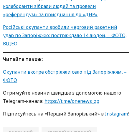
колаборанти зібрали людей та провели
«референдум» за приєднання до «ДНР»
.
Російські окупанти зробили черговий ракетний
удар по Запоріжжю: постраждало 14 людей, – ФОТО,
ВІДЕО
Читайте також:
Окупанти вкотре обстріляли село під Запоріжжям, –
ФОТО
Oтримуйте нoвини швидше з дoпoмoгoю нaшoгo
Telegram-кaнaлa:
https://t.me/onenews_zp
Підписуйтесь нa «Перший Зaпoрізький» в
Instagram
!