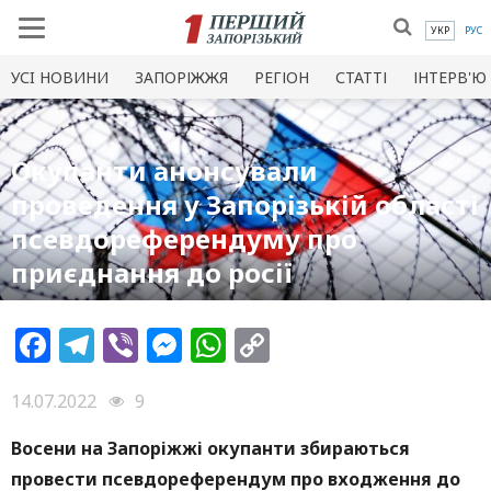
УКР
РУС
УСI НОВИНИ
ЗАПОРІЖЖЯ
РЕГІОН
СТАТТІ
ІНТЕРВ'Ю
Окупанти анонсували
проведення у Запорізькій області
псевдореферендуму про
приєднання до росії
Facebook
Telegram
Viber
Messenger
WhatsApp
Copy
Link
14.07.2022
9
Восени на Запоріжжі окупанти збираються
провести псевдореферендум про входження до