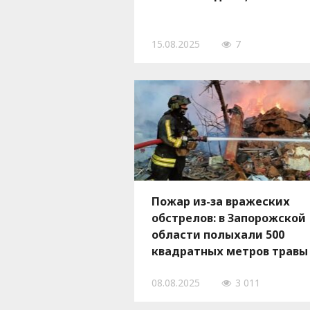
15.08.2025
7
Пожар из-за вражеских
обстрелов: в Запорожской
области полыхали 500
квадратных метров травы
дом, где погиб мужчина, 
08.08.2025
3 011
ФОТО