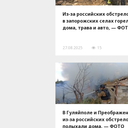
Из-за российских обстрел
в запорожских селах горе
дома, трава и авто, — ФО
27.08.2025
15
В Гуляйполе и Преображе
из-за российских обстрел
полыхали дома, — ФОТО