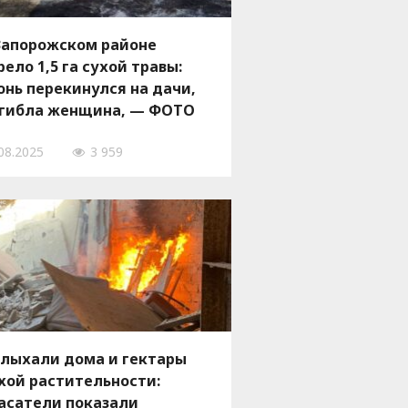
Запорожском районе
рело 1,5 га сухой травы:
онь перекинулся на дачи,
гибла женщина, — ФОТО
08.2025
3 959
лыхали дома и гектары
хой растительности:
асатели показали