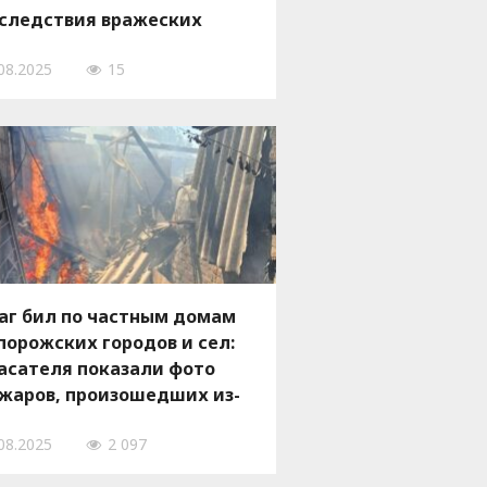
следствия вражеских
стрелов за сутки, — ФОТО
08.2025
15
аг бил по частным домам
порожских городов и сел:
асателя показали фото
жаров, произошедших из-
 обстрелов
08.2025
2 097