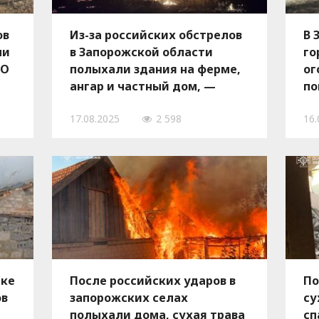
ов
Из-за российских обстрелов
В 
ли
в Запорожской области
го
ТО
полыхали здания на ферме,
ог
ангар и частный дом, —
по
ФОТО
17.08.2025
2 598
16.
нке
После российских ударов в
По
ов
запорожских селах
су
полыхали дома, сухая трава
сп