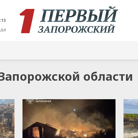
:14
ода
в Запорожской области