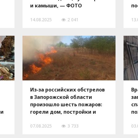
и камыши, — ФОТО
по
об
14.08.2025
2 041
13.
Из-за российских обстрелов
Вр
в Запорожской области
за
произошло шесть пожаров:
сп
 и
горели дом, постройки и
по
—
гектары сухой
за
07.08.2025
3 733
03.
растительности, — ФОТО