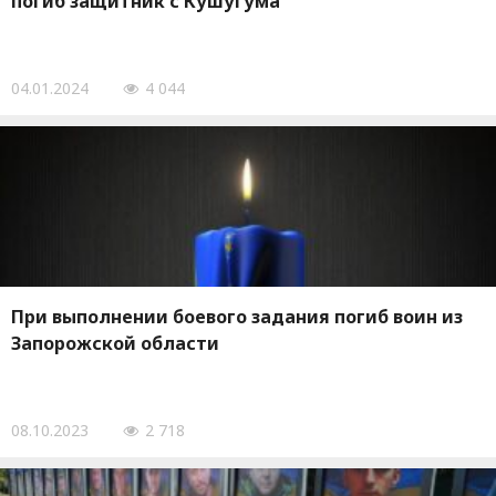
погиб защитник с Кушугума
04.01.2024
4 044
При выполнении боевого задания погиб воин из
Запорожской области
08.10.2023
2 718